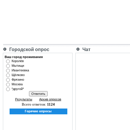
Городской опрос
Чат
Ваш город проживания
Королёв
Мытищи
Ивантеевка
Щёлково
Фрязино
Москва
*другой*
Результаты
Архив опросов
Всего ответов:
1124