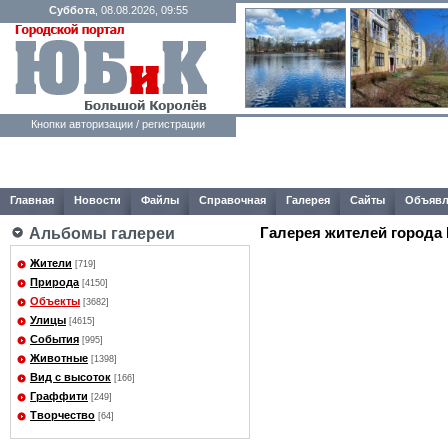
Суббота
, 08.08.2026, 09:55
Кнопки авторизации / регистрации
Главная
Новости
Файлы
Справочная
Галерея
Сайты
Объявл
Галерея жителей города
Альбомы галереи
Жители
[719]
Природа
[4150]
Объекты
[3682]
Улицы
[4615]
События
[995]
Животные
[1398]
Вид с высоток
[166]
Граффити
[249]
Творчество
[64]