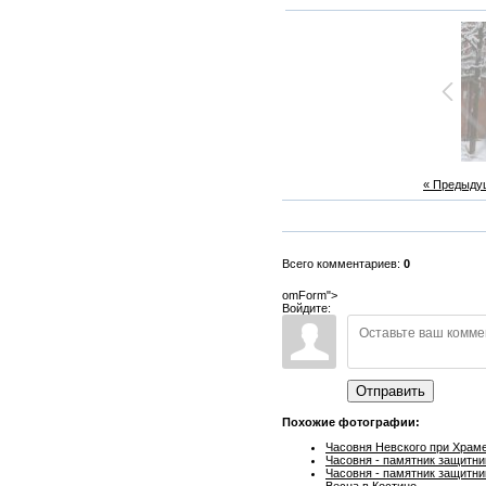
« Предыду
Всего комментариев:
0
omForm">
Войдите:
Отправить
Похожие фотографии:
Часовня Невского при Храм
Часовня - памятник защитн
Часовня - памятник защитн
Весна в Костино