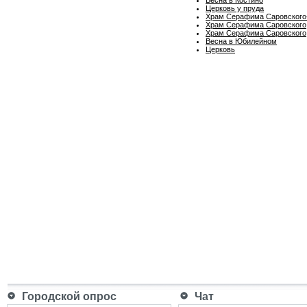
Церковь у пруда
Храм Серафима Саровского
Храм Серафима Саровского
Храм Серафима Саровского,
Весна в Юбилейном
Церковь
Городской опрос
Чат