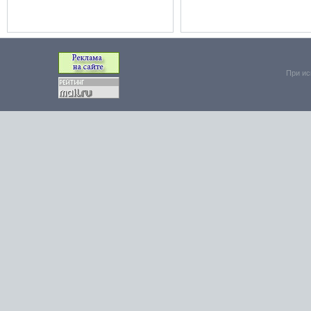
При ис