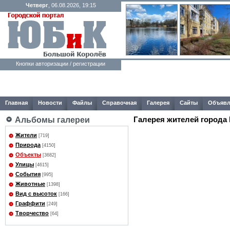
Четверг
, 06.08.2026, 19:15
Кнопки авторизации / регистрации
Главная
Новости
Файлы
Справочная
Галерея
Сайты
Объявл
Галерея жителей города
Альбомы галереи
Жители
[719]
Природа
[4150]
Объекты
[3682]
Улицы
[4615]
События
[995]
Животные
[1398]
Вид с высоток
[166]
Граффити
[249]
Творчество
[64]