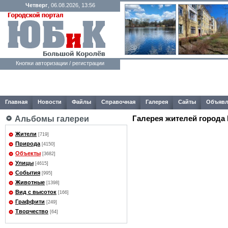
Четверг
, 06.08.2026, 13:56
Кнопки авторизации / регистрации
Главная
Новости
Файлы
Справочная
Галерея
Сайты
Объявл
Галерея жителей города
Альбомы галереи
Жители
[719]
Природа
[4150]
Объекты
[3682]
Улицы
[4615]
События
[995]
Животные
[1398]
Вид с высоток
[166]
Граффити
[249]
Творчество
[64]