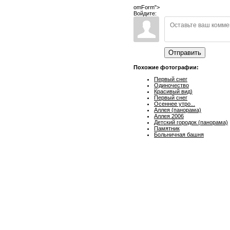
omForm">
Войдите:
Отправить
Похожие фотографии:
Первый снег
Одиночество
Красивый вид)
Первый снег
Осеннее утро...
Аллея (панорама)
Аллея 2006
Детский городок (панорама)
Памятник
Больничная башня