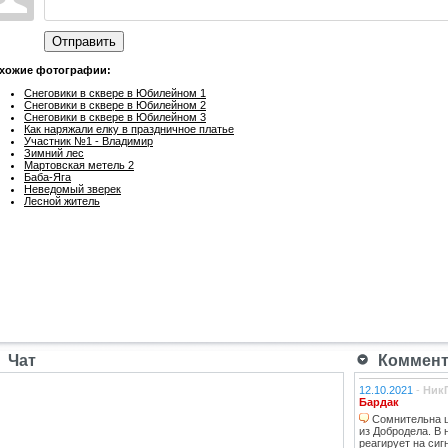
Отправить
хожие фотографии:
Снеговики в сквере в Юбилейном 1
Снеговики в сквере в Юбилейном 2
Снеговики в сквере в Юбилейном 3
Как наряжали елку в праздничное платье
Участник №1 - Владимир
Зимний лес
Мартовская метель 2
Баба-Яга
Неведомый зверек
Лесной житель
Чат
Коммента
12.10.2021
-
Ник
Бардак
Сомнительна ц
из Добродела. В
реагирует на сиг