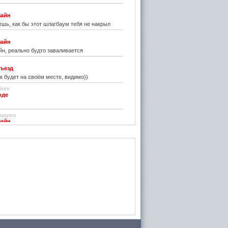
зайн
шь, как бы этот шлагбаум тебя не накрыл
зайн
н, реально будто заваливается
ъезд
к будет на своём месте, видимо))
irev
оде
)
aaqwa
зайн
удивить...
н
зайн
ре... И чем старые классические не
inn
го на резиновой подложке.....только бы не из
 делали....
стве
ру фото показалось, что это гриб в листьях