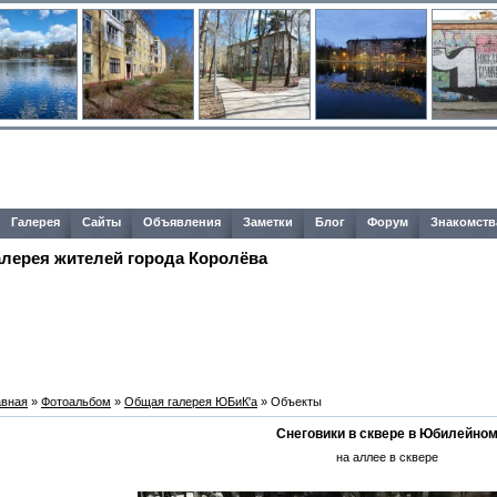
Галерея
Сайты
Объявления
Заметки
Блог
Форум
Знакомств
алерея жителей города Королёва
авная
»
Фотоальбом
»
Общая галерея ЮБиК'a
» Объекты
Снеговики в сквере в Юбилейно
на аллее в сквере