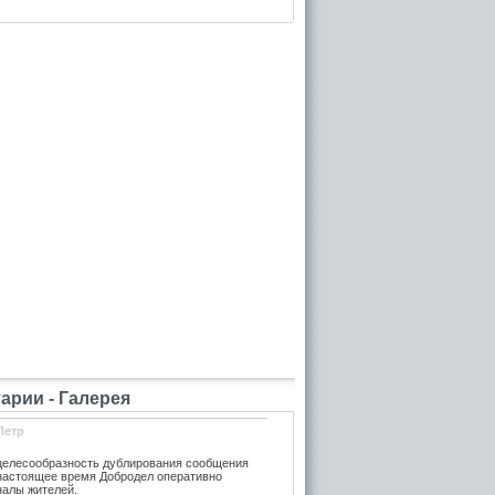
рии - Галерея
Петр
елесообразность дублирования сообщения
 настоящее время Добродел оперативно
налы жителей.