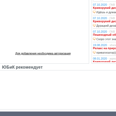
07.10.2020
-
ГАВ
Криворукий ди
Идёшь и думае
07.10.2020
-
ГАВ
Криворукий ди
Дурацкий дизай
07.10.2020
-
ГАВ
Пешеходный об
Скоро этот зна
19.08.2020
-
shev
Релакс на прир
приватизатор)
Для добавления необходима авторизация
08.01.2020
-
aqw
Криворукий ди
Народ решили 
ЮБиК рекомендует
06.01.2020
-
Джи
Криворукий ди
Фонарь на фона
устраивали?!
29.10.2018
-
lexf
Забава
Пластиковый Ар
Поливинилхлорида
25.10.2018
-
l_yu
Клубочек на ли
По предпросмот