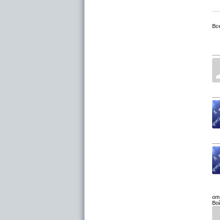
Вс
om
Во