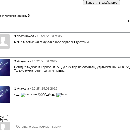
его комментариев:
3
П
противоход
3
• 18:53, 21.01.2012
R2D2 в Кепке как у Лужка скоро зарастет цветами
2
Vitayana
• 14:22, 21.01.2012
Сегодня видела и Тороро, и Р2. До сих пор не сломали, удивительно. А на Р2
Только мумитроля так и не нашла
1
Vitayana
• 17:25, 15.01.2012
уу...
УУУ...Ухты
Form">
йдите: