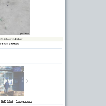
12 | Добавил:
Littletiger
альном размере
2643
2644
|
Следующая »