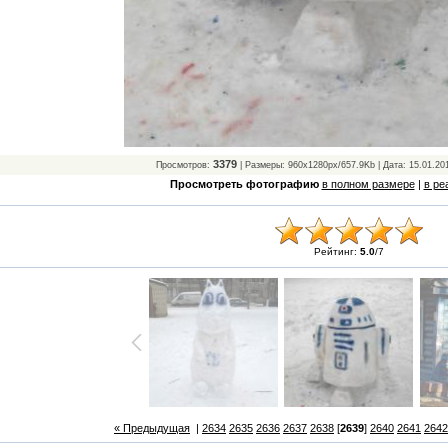
3379
Просмотров:
| Размеры: 960x1280px/657.9Kb | Дата: 15.01.20
Просмотреть фотографию
в полном размере
|
в ре
Рейтинг:
5.0
/
7
« Предыдущая
|
2634
2635
2636
2637
2638
[
2639
]
2640
2641
2642