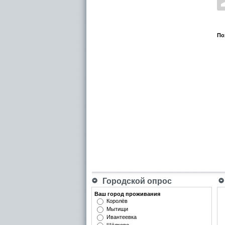
По
Городской опрос
Ваш город проживания
Королёв
Мытищи
Ивантеевка