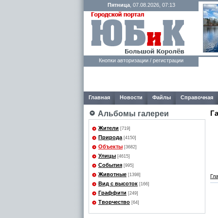
Пятница
, 07.08.2026, 07:13
Кнопки авторизации / регистрации
Главная
Новости
Файлы
Справочная
Г
Альбомы галереи
Жители
[719]
Природа
[4150]
Объекты
[3682]
Улицы
[4615]
События
[995]
Животные
[1398]
Гл
Вид с высоток
[166]
Граффити
[249]
Творчество
[64]