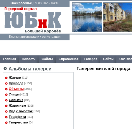
Воскресенье
, 09.08.2026, 04:45
Кнопки авторизации / регистрации
Главная
Новости
Файлы
Справочная
Галерея
Сайты
Объявл
Галерея жителей города
Альбомы галереи
Жители
[719]
Природа
[4150]
Объекты
[3682]
Улицы
[4615]
События
[995]
Животные
[1398]
Вид с высоток
[166]
Граффити
[249]
Творчество
[64]