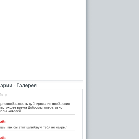
рии - Галерея
Петр
елесообразность дублирования сообщения
 настоящее время Добродел оперативно
налы жителей.
зайн
шь, как бы этот шлагбаум тебя не накрыл
зайн