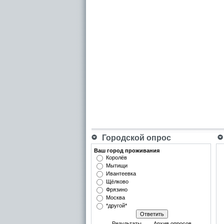
Городской опрос
Ваш город проживания
Королёв
Мытищи
Ивантеевка
Щёлково
Фрязино
Москва
*другой*
Результаты
Архив опросов