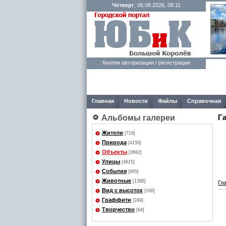
Четверг
, 06.08.2026, 08:11
Кнопки авторизации / регистрации
Главная
Новости
Файлы
Справочная
Г
Альбомы галереи
Жители
[719]
Природа
[4150]
Объекты
[3682]
Улицы
[4615]
События
[995]
Животные
[1398]
Гл
Вид с высоток
[166]
Граффити
[249]
Творчество
[64]