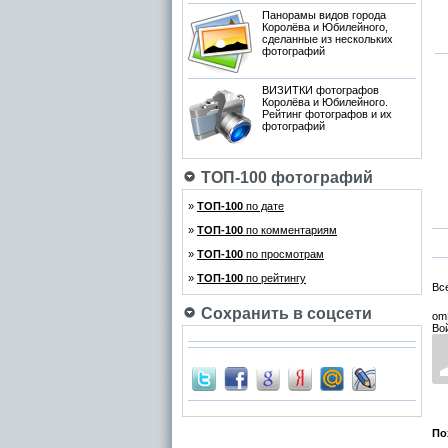
Панорамы видов города
Королёва и Юбилейного,
сделанные из нескольких
фотографий
ВИЗИТКИ фотографов
Королёва и Юбилейного.
Рейтинг фотографов и их
фотографий
ТОП-100 фотографий
»
ТОП-100
по дате
»
ТОП-100
по комментариям
»
ТОП-100
по просмотрам
»
ТОП-100
по рейтингу
Вс
Сохранить в соцсети
om
Во
По