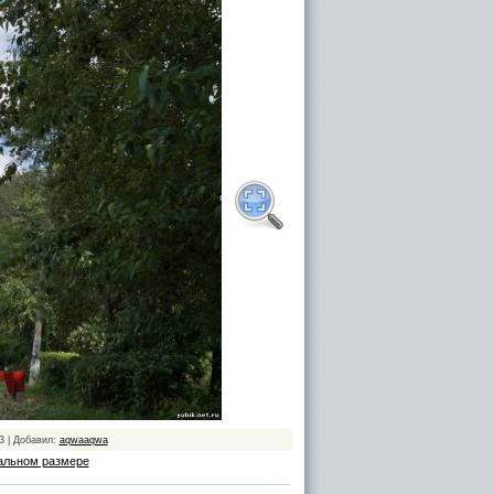
3 | Добавил:
aqwaaqwa
альном размере