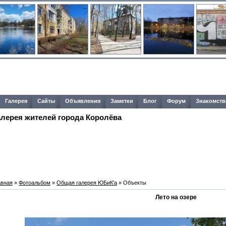
Галерея
Сайты
Объявления
Заметки
Блог
Форум
Знакомств
алерея жителей города Королёва
авная
»
Фотоальбом
»
Общая галерея ЮБиК'a
» Объекты
Лето на озере