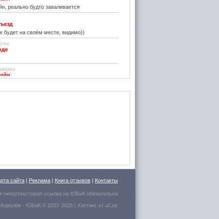
н, реально будто заваливается
ъезд
к будет на своём месте, видимо))
irev
оде
)
aaqwa
зайн
удивить...
н
зайн
ре... И чем старые классические не
inn
го на резиновой подложке.....только бы не из
 делали....
стве
ру фото показалось, что это гриб в листьях
арта сайта
|
Реклама
|
Книга отзывов
|
Контакты
есто для сна выбрал.
я гипертекстовая ссылка на
ЮБиК
обязательна
 Королёв
- ЮБиК © 2007-2026 |
Хостинг от
uCoz