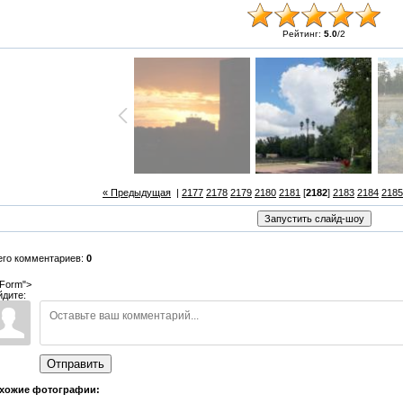
Рейтинг:
5.0
/
2
« Предыдущая
|
2177
2178
2179
2180
2181
[
2182
]
2183
2184
2185
его комментариев:
0
Form">
йдите:
Отправить
хожие фотографии: