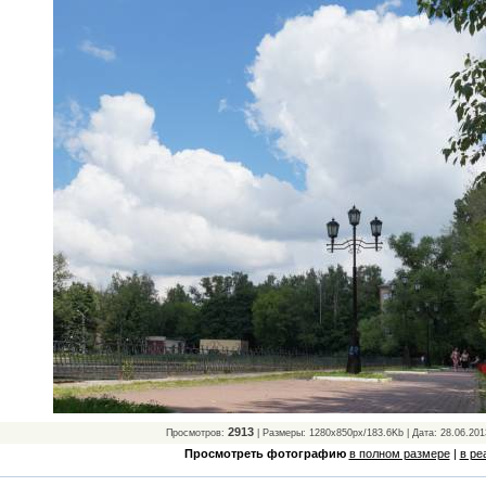
2913
Просмотров:
| Размеры: 1280x850px/183.6Kb | Дата: 28.06.201
Просмотреть фотографию
в полном размере
|
в ре