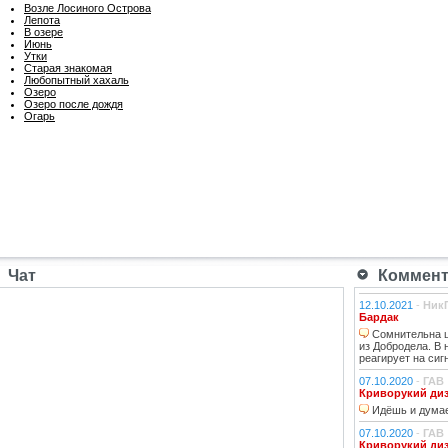
Возле Лосиного Острова
Лепота
В озере
Июнь
Утки
Старая знакомая
Любопытный хахаль
Озеро
Озеро после дождя
Огарь
Чат
Коммента
12.10.2021
-
Ник
Бардак
Сомнительна ц
из Добродела. В
реагирует на сиг
07.10.2020
-
ГАВ
Криворукий ди
Идёшь и думае
07.10.2020
-
ГАВ
Криворукий ди