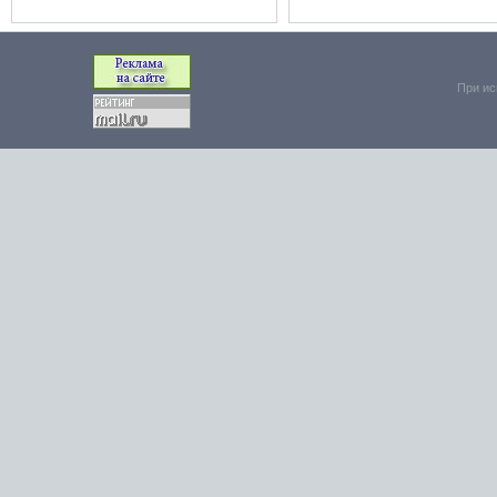
При ис