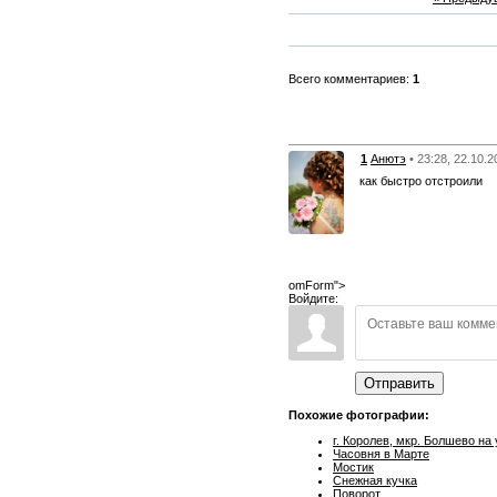
Всего комментариев:
1
1
Анютэ
• 23:28, 22.10.
как быстро отстроили
omForm">
Войдите:
Отправить
Похожие фотографии:
г. Королев, мкр. Болшево на 
Часовня в Марте
Мостик
Снежная кучка
Поворот