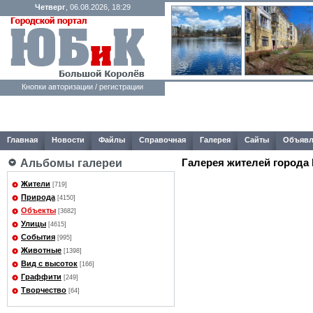
Четверг
, 06.08.2026, 18:29
Кнопки авторизации / регистрации
Главная
Новости
Файлы
Справочная
Галерея
Сайты
Объявл
Галерея жителей города
Альбомы галереи
Жители
[719]
Природа
[4150]
Объекты
[3682]
Улицы
[4615]
События
[995]
Животные
[1398]
Вид с высоток
[166]
Граффити
[249]
Творчество
[64]