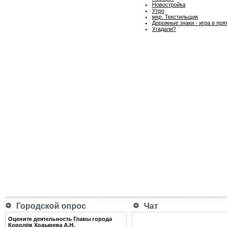
Новостройка
Утро
мкр. Текстильщик
Дорожные знаки - игра в пря
Угадали?
Городской опрос
Чат
Оцените деятельность Главы города
Королёв Ходырева А.Н.