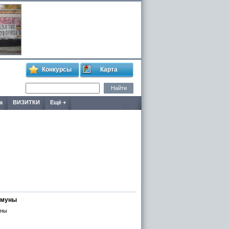
Конкурсы
Карта
а
ВИЗИТКИ
Ещё +
ммуны
уны