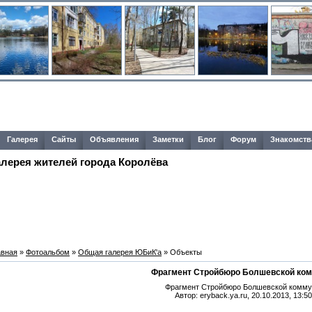
Галерея
Сайты
Объявления
Заметки
Блог
Форум
Знакомств
алерея жителей города Королёва
авная
»
Фотоальбом
»
Общая галерея ЮБиК'a
» Объекты
Фрагмент Стройбюро Болшевской ко
Фрагмент Стройбюро Болшевской комм
Автор: eryback.ya.ru, 20.10.2013, 13:50