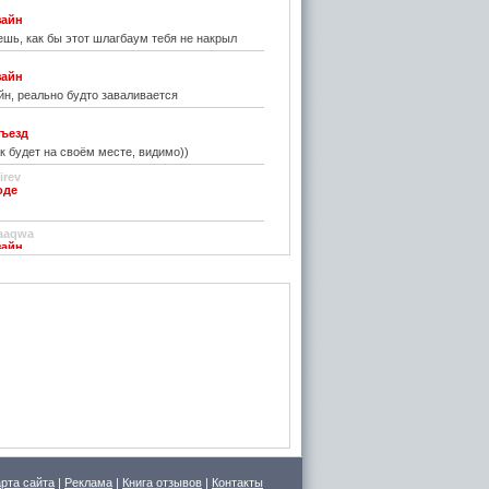
зайн
шь, как бы этот шлагбаум тебя не накрыл
зайн
н, реально будто заваливается
ъезд
к будет на своём месте, видимо))
irev
оде
)
aaqwa
зайн
удивить...
н
зайн
ре... И чем старые классические не
inn
го на резиновой подложке.....только бы не из
 делали....
стве
ру фото показалось, что это гриб в листьях
арта сайта
|
Реклама
|
Книга отзывов
|
Контакты