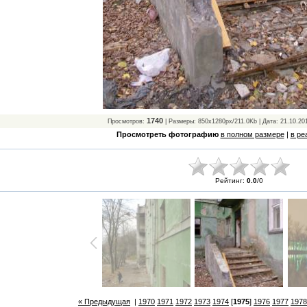
1740
Просмотров:
| Размеры: 850x1280px/211.0Kb | Дата: 21.10.20
Просмотреть фотографию
в полном размере
|
в ре
Рейтинг:
0.0
/
0
« Предыдущая
|
1970
1971
1972
1973
1974
[
1975
]
1976
1977
1978