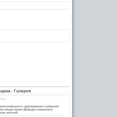
рии - Галерея
Петр
елесообразность дублирования сообщения
 настоящее время Добродел оперативно
налы жителей.