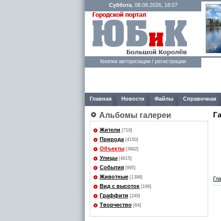
Суббота
, 08.08.2026, 18:07
Кнопки авторизации / регистрации
Главная
Новости
Файлы
Справочная
Г
Альбомы галереи
Жители
[719]
Природа
[4150]
Объекты
[3682]
Улицы
[4615]
События
[995]
Животные
[1398]
Гл
Вид с высоток
[166]
Граффити
[249]
Творчество
[64]