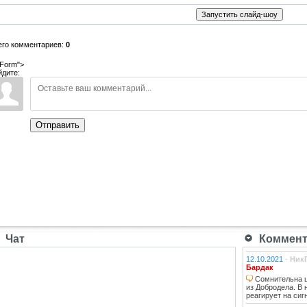
его комментариев:
0
Form">
йдите:
Отправить
Чат
Коммента
12.10.2021
-
Ник
Бардак
Сомнительна ц
из Добродела. В
реагирует на сиг