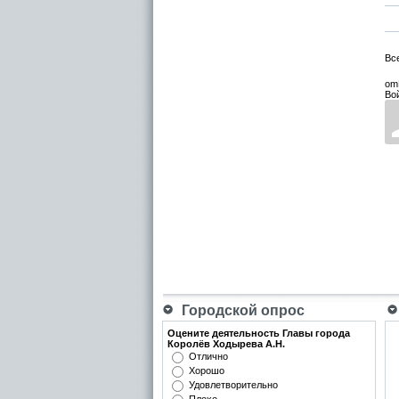
Вс
om
Во
Городской опрос
Оцените деятельность Главы города
Королёв Ходырева А.Н.
Отлично
Хорошо
Удовлетворительно