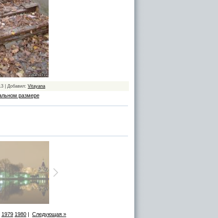
13 | Добавил:
Vitayana
альном размере
1979
1980
|
Следующая »