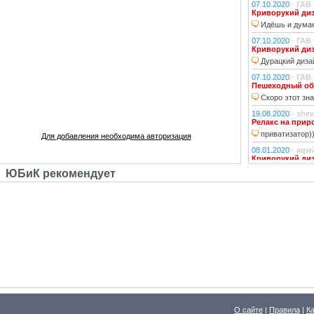
07.10.2020
-
ГАВ
Криворукий ди
Идёшь и думае
07.10.2020
-
ГАВ
Криворукий ди
Дурацкий дизай
07.10.2020
-
ГАВ
Пешеходный об
Скоро этот зна
19.08.2020
-
shev
Релакс на прир
приватизатор)
Для добавления необходима авторизация
08.01.2020
-
aqw
Криворукий ди
Народ решили 
ЮБиК рекомендует
06.01.2020
-
Джи
Криворукий ди
Фонарь на фона
устраивали?!
29.10.2018
-
lexf
Забава
Пластиковый Ар
Поливинилхлорида
25.10.2018
-
l_yu
Клубочек на ли
По предпросмот
О сайте
|
Правила
|
К