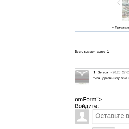
« Предыду
Всего комментариев:
1
1
_Serega_
• 20:23, 27.
типа церковь,недалеко 
omForm">
Войдите: