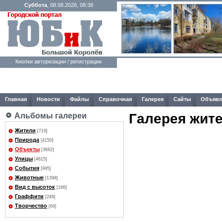
Суббота
, 08.08.2026, 08:38
Кнопки авторизации / регистрации
Главная
Новости
Файлы
Справочная
Галерея
Сайты
Объявл
Галерея жит
Альбомы галереи
Жители
[719]
Природа
[4150]
Объекты
[3682]
Улицы
[4615]
События
[995]
Животные
[1398]
Вид с высоток
[166]
Граффити
[249]
Творчество
[64]