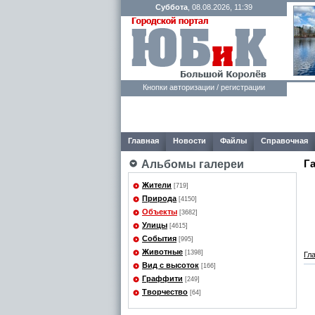
Суббота
, 08.08.2026, 11:39
Кнопки авторизации / регистрации
Главная
Новости
Файлы
Справочная
Г
Альбомы галереи
Жители
[719]
Природа
[4150]
Объекты
[3682]
Улицы
[4615]
События
[995]
Животные
[1398]
Гл
Вид с высоток
[166]
Граффити
[249]
Творчество
[64]