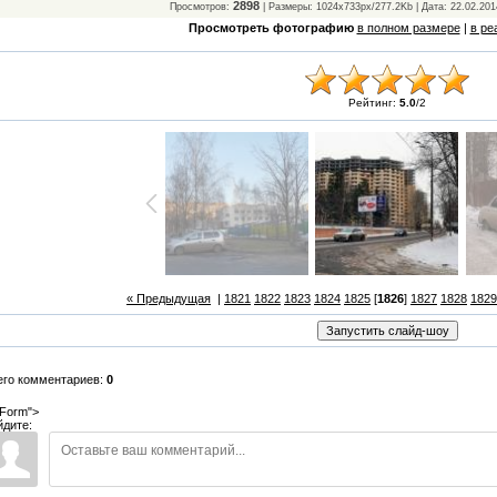
2898
Просмотров:
| Размеры: 1024x733px/277.2Kb | Дата: 22.02.201
Просмотреть фотографию
в полном размере
|
в ре
Рейтинг:
5.0
/
2
« Предыдущая
|
1821
1822
1823
1824
1825
[
1826
]
1827
1828
1829
его комментариев:
0
Form">
йдите: