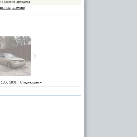
4 | Добавил:
aqwaaqwa
альном размере
1830
1831
|
Следующая »