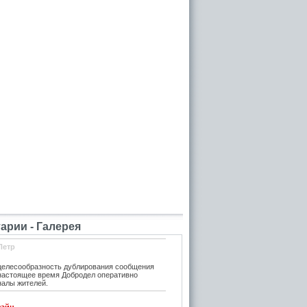
рии - Галерея
Петр
елесообразность дублирования сообщения
 настоящее время Добродел оперативно
налы жителей.