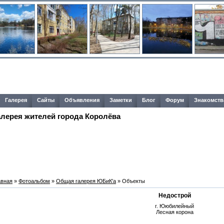
Галерея
Сайты
Объявления
Заметки
Блог
Форум
Знакомств
алерея жителей города Королёва
авная
»
Фотоальбом
»
Общая галерея ЮБиК'a
» Объекты
Недострой
г. Ююбилейный
Лесная корона