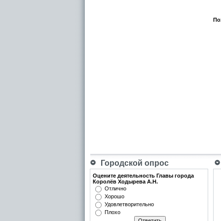
По
Городской опрос
Оцените деятельность Главы города
Королёв Ходырева А.Н.
Отлично
Хорошо
Удовлетворительно
Плохо