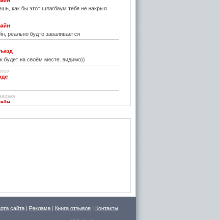
зайн
шь, как бы этот шлагбаум тебя не накрыл
зайн
н, реально будто заваливается
ъезд
к будет на своём месте, видимо))
irev
оде
)
aaqwa
зайн
удивить...
н
зайн
ре... И чем старые классические не
inn
го на резиновой подложке.....только бы не из
 делали....
стве
ру фото показалось, что это гриб в листьях
арта сайта
|
Реклама
|
Книга отзывов
|
Контакты