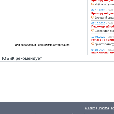
Криворукий ди
Идёшь и думае
07.10.2020
-
ГАВ
Криворукий ди
Дурацкий дизай
07.10.2020
-
ГАВ
Пешеходный об
Скоро этот зна
19.08.2020
-
shev
Релакс на прир
приватизатор)
Для добавления необходима авторизация
08.01.2020
-
aqw
Криворукий ди
Народ решили 
ЮБиК рекомендует
06.01.2020
-
Джи
Криворукий ди
Фонарь на фона
устраивали?!
29.10.2018
-
lexf
Забава
Пластиковый Ар
Поливинилхлорида
25.10.2018
-
l_yu
Клубочек на ли
По предпросмот
О сайте
|
Правила
|
К