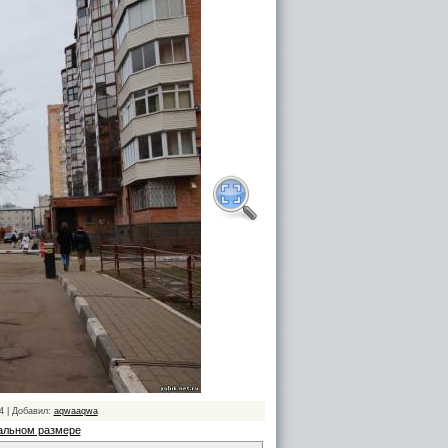
4 | Добавил:
aqwaaqwa
альном размере