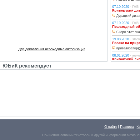
07.10.2020
-
ГАВ
Криворукий ди
Дурацкий дизай
07.10.2020
-
ГАВ
Пешеходный об
Скоро этот зна
19.08.2020
-
shev
Релакс на прир
приватизатор)
Для добавления необходима авторизация
08.01.2020
-
aqw
Криворукий ди
Народ решили 
ЮБиК рекомендует
06.01.2020
-
Джи
Криворукий ди
Фонарь на фона
устраивали?!
29.10.2018
-
lexf
Забава
Пластиковый Ар
Поливинилхлорида
25.10.2018
-
l_yu
Клубочек на ли
По предпросмот
О сайте
|
Правила
|
К
Надо же, какое м
При использовании текстовой и другой информации активна