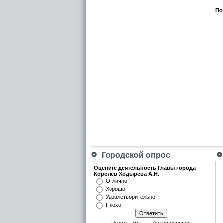
По
Городской опрос
Оцените деятельность Главы города
Королёв Ходырева А.Н.
Отлично
Хорошо
Удовлетворительно
Плохо
Результаты
Архив опросов