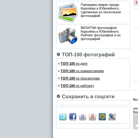
Панорамы видов города
Королёва и Юбилейного,
сделанные из нескольких
фотографий
ВИЗИТКИ фотографов
Королёва и Юбилейного.
Рейтинг фотографов и их
фотографий
ТОП-100 фотографий
»
ТОП-100
по дате
»
ТОП-100
по комментариям
»
ТОП-100
по просмотрам
»
ТОП-100
по рейтингу
Сохранить в соцсети
Вс
om
Во