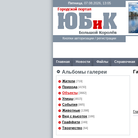
Пятница
, 07.08.2026, 13:05
Кнопки авторизации / регистрации
Главная
Новости
Файлы
Справочная
Г
Альбомы галереи
Жители
[719]
Природа
[4150]
Объекты
[3682]
Улицы
[4615]
События
[995]
Животные
[1398]
Гл
Вид с высоток
[166]
Граффити
[249]
Творчество
[64]