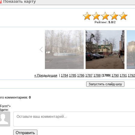
Показать
карту
Рейтинг:
5.0
/
2
« Предыдущая
|
1784
1785
1786
1787
1788
[
1789
]
1790
1791
1792
его комментариев:
0
Form">
йдите:
Отправить