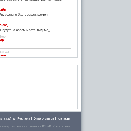
зайн
н, реально будто заваливается
ъезд
к будет на своём месте, видимо))
irev
оде
)
aaqwa
зайн
удивить...
н
зайн
ре... И чем старые классические не
inn
го на резиновой подложке.....только бы не из
 делали....
стве
ру фото показалось, что это гриб в листьях
арта сайта
|
Реклама
|
Книга отзывов
|
Контакты
есто для сна выбрал.
я гипертекстовая ссылка на
ЮБиК
обязательна