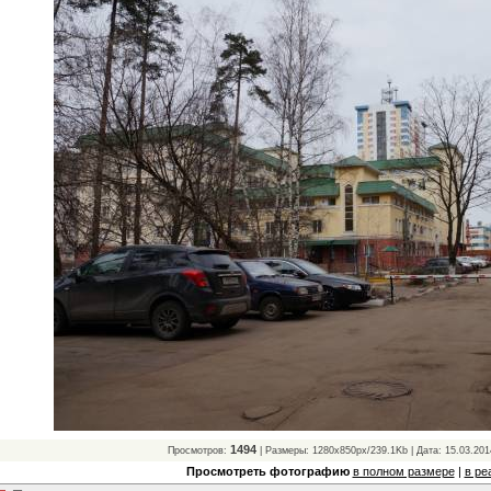
1494
Просмотров:
| Размеры: 1280x850px/239.1Kb | Дата: 15.03.201
Просмотреть фотографию
в полном размере
|
в ре