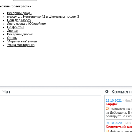
хожие фотографии:
Вечерний дождь
между ул. Нестеренко 42 и Школьным пр-дом 3
Наш Дед Мороз
Лес у озера в Юбилейном
Не фонтан!
Дренаж
Вечерний дворик
Осень
"Апрельская" улица
Улица Нестеренко
Чат
Коммента
12.10.2021
-
Ник
Бардак
Сомнительна ц
из Добродела. В
реагирует на сиг
07.10.2020
-
ГАВ
Криворукий ди
Идёшь и думае