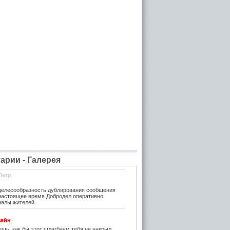
рии - Галерея
Петр
елесообразность дублирования сообщения
 настоящее время Добродел оперативно
налы жителей.
зайн
шь, как бы этот шлагбаум тебя не накрыл