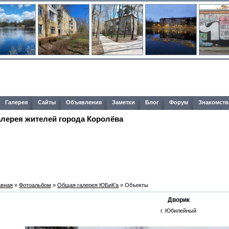
Галерея
Сайты
Объявления
Заметки
Блог
Форум
Знакомств
алерея жителей города Королёва
авная
»
Фотоальбом
»
Общая галерея ЮБиК'a
» Объекты
Дворик
г. Юбилейный