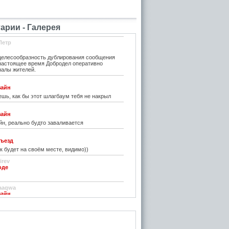
рии - Галерея
Петр
елесообразность дублирования сообщения
 настоящее время Добродел оперативно
налы жителей.
зайн
шь, как бы этот шлагбаум тебя не накрыл
зайн
н, реально будто заваливается
ъезд
к будет на своём месте, видимо))
irev
оде
)
aaqwa
зайн
удивить...
н
зайн