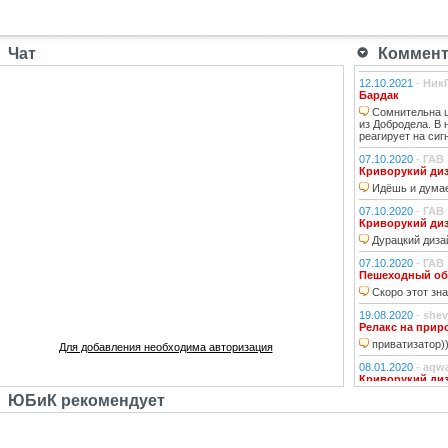
Чат
Коммента
12.10.2021
-
Ник
Бардак
Сомнительна ц
из Добродела. В
реагирует на сиг
07.10.2020
-
ГАВ
Криворукий ди
Идёшь и думае
07.10.2020
-
ГАВ
Криворукий ди
Дурацкий дизай
07.10.2020
-
ГАВ
Пешеходный об
Скоро этот зна
19.08.2020
-
shev
Релакс на прир
приватизатор)
Для добавления необходима авторизация
08.01.2020
-
aqw
Криворукий ди
Народ решили 
ЮБиК рекомендует
06.01.2020
-
Джи
Криворукий ди