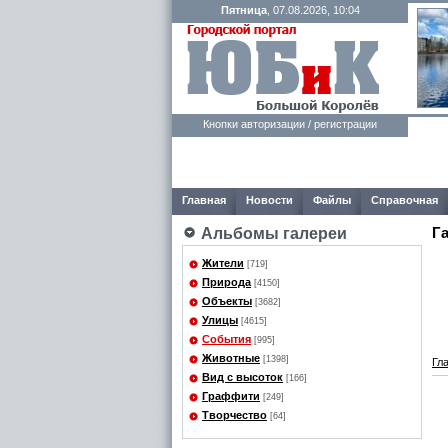
Пятница
, 07.08.2026, 10:04
Кнопки авторизации / регистрации
Главная
Новости
Файлы
Справочная
Г
Альбомы галереи
Жители
[719]
Природа
[4150]
Объекты
[3682]
Улицы
[4615]
События
[995]
Животные
[1398]
Гл
Вид с высоток
[166]
Граффити
[249]
Творчество
[64]