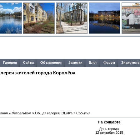
Галерея
Сайты
Объявления
Заметки
Блог
Форум
Знакомств
алерея жителей города Королёва
авная
»
Фотоальбом
»
Общая галерея ЮБиК'a
» События
На концерте
День города
12 сентября 2015