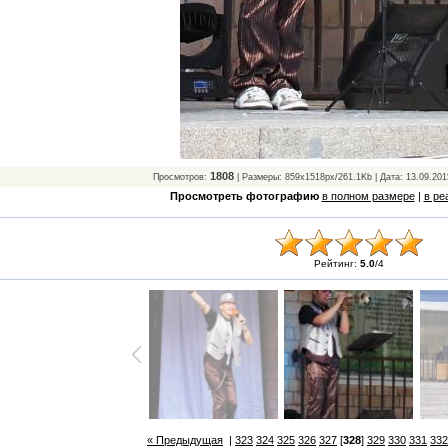
1808
Просмотров:
| Размеры: 859x1518px/261.1Kb | Дата: 13.09.201
Просмотреть фотографию
в полном размере
|
в ре
Рейтинг:
5.0
/
4
« Предыдущая
|
323
324
325
326
327
[
328
]
329
330
331
332