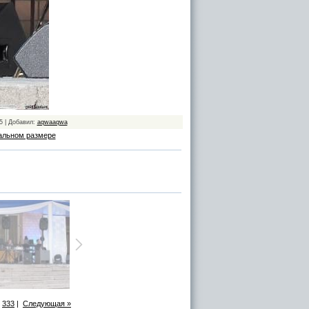
5 | Добавил:
aqwaaqwa
альном размере
333
|
Следующая »