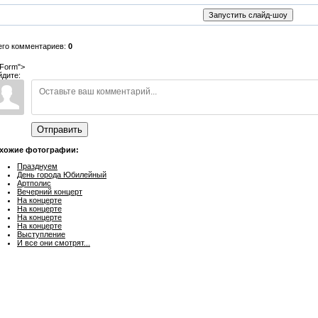
его комментариев:
0
Form">
йдите:
Отправить
хожие фотографии:
Празднуем
День города Юбилейный
Артполис
Вечерний концерт
На концерте
На концерте
На концерте
На концерте
Выступление
И все они смотрят...