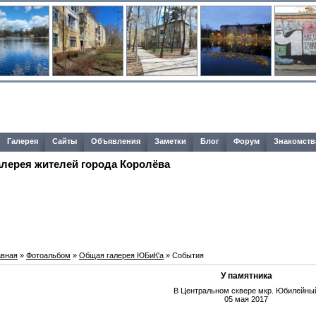
Галерея
Сайты
Объявления
Заметки
Блог
Форум
Знакомств
алерея жителей города Королёва
авная
»
Фотоальбом
»
Общая галерея ЮБиК'a
» События
У памятника
В Центральном сквере мкр. Юбилейны
05 мая 2017