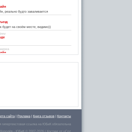
зайн
н, реально будто заваливается
ъезд
к будет на своём месте, видимо))
irev
оде
)
aaqwa
зайн
удивить...
н
зайн
ре... И чем старые классические не
inn
го на резиновой подложке.....только бы не из
 делали....
стве
ру фото показалось, что это гриб в листьях
арта сайта
|
Реклама
|
Книга отзывов
|
Контакты
есто для сна выбрал.
я гипертекстовая ссылка на
ЮБиК
обязательна
 Королёв
- ЮБиК © 2007-2026 |
Хостинг от
uCoz