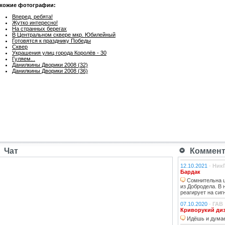
хожие фотографии:
Вперед, ребята!
Жутко интересно!
На странных берегах
В Центральном сквере мкр. Юбилейный
Готовятся к празднику Победы
Сквер
Украшения улиц города Королёв - 30
Гуляем...
Данилкины Дворики 2008 (32)
Данилкины Дворики 2008 (36)
Чат
Коммента
12.10.2021
-
Ник
Бардак
Сомнительна ц
из Добродела. В
реагирует на сиг
07.10.2020
-
ГАВ
Криворукий ди
Идёшь и думае