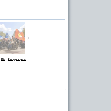
187
|
Следующая »