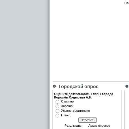
По
Городской опрос
Оцените деятельность Главы города
Королёв Ходырева А.Н.
Отлично
Хорошо
Удовлетворительно
Плохо
Результаты
Архив опросов