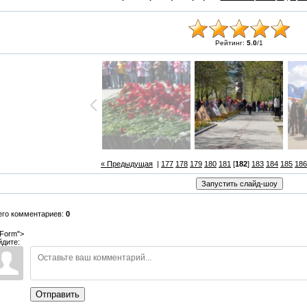
Рейтинг:
5.0
/
1
« Предыдущая
|
177
178
179
180
181
[
182
]
183
184
185
186
его комментариев:
0
Form">
йдите:
Отправить