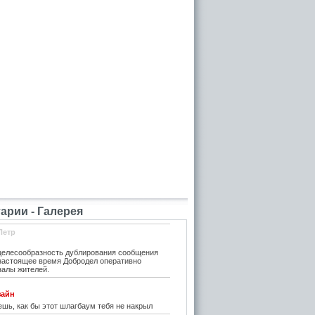
рии - Галерея
Петр
елесообразность дублирования сообщения
 настоящее время Добродел оперативно
налы жителей.
зайн
шь, как бы этот шлагбаум тебя не накрыл