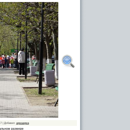
17 | Добавил:
aqwaaqwa
альном размере