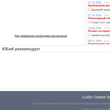
07.10.2020
-
ГАВ
Криворукий ди
Дурацкий дизай
07.10.2020
-
ГАВ
Пешеходный об
Скоро этот зна
19.08.2020
-
shev
Релакс на прир
приватизатор)
Для добавления необходима авторизация
08.01.2020
-
aqw
Криворукий ди
Народ решили 
ЮБиК рекомендует
06.01.2020
-
Джи
Криворукий ди
Фонарь на фона
устраивали?!
29.10.2018
-
lexf
Забава
Пластиковый Ар
Поливинилхлорида
25.10.2018
-
l_yu
Клубочек на ли
По предпросмот
О сайте
|
Правила
|
К
Надо же, какое м
При использовании текстовой и другой информации активна
25.10.2018
-
l_yu
yubik.net.ru -
Большой