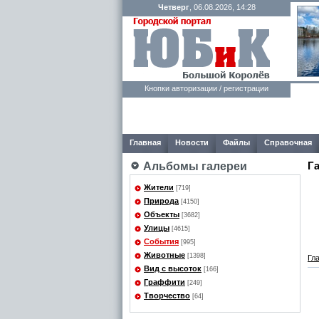
Четверг
, 06.08.2026, 14:28
Кнопки авторизации / регистрации
Главная
Новости
Файлы
Справочная
Г
Альбомы галереи
Жители
[719]
Природа
[4150]
Объекты
[3682]
Улицы
[4615]
События
[995]
Животные
[1398]
Гл
Вид с высоток
[166]
Граффити
[249]
Творчество
[64]