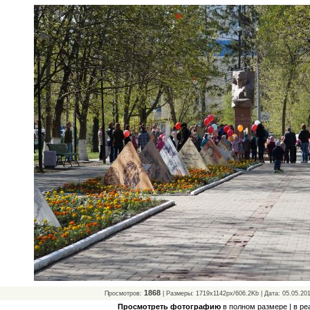
1868
Просмотров:
| Размеры: 1719x1142px/606.2Kb | Дата: 05.05.20
Просмотреть фотографию
в полном размере
|
в ре