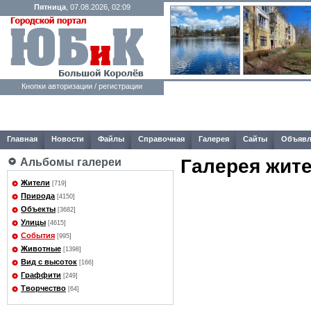
Пятница
, 07.08.2026, 02:09
Кнопки авторизации / регистрации
Главная
Новости
Файлы
Справочная
Галерея
Сайты
Объявл
Галерея жит
Альбомы галереи
Жители
[719]
Природа
[4150]
Объекты
[3682]
Улицы
[4615]
События
[995]
Животные
[1398]
Вид с высоток
[166]
Граффити
[249]
Творчество
[64]