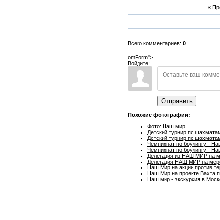
« П
Всего комментариев:
0
omForm">
Войдите:
Отправить
Похожие фотографии:
Фото: Наш мир
Детский турнир по шахмата
Детский турнир по шахматам
Чемпионат по боулингу - На
Чемпионат по боулингу - На
Делегация из НАШ МИР на м
Делегация НАШ МИР на меро
Наш Мир на акции против т
Наш Мир на проекте Вахта 
Наш мир - экскурсия в Моск