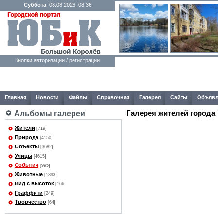
Суббота
, 08.08.2026, 08:36
Кнопки авторизации / регистрации
Главная
Новости
Файлы
Справочная
Галерея
Сайты
Объявл
Галерея жителей города
Альбомы галереи
Жители
[719]
Природа
[4150]
Объекты
[3682]
Улицы
[4615]
События
[995]
Животные
[1398]
Вид с высоток
[166]
Граффити
[249]
Творчество
[64]