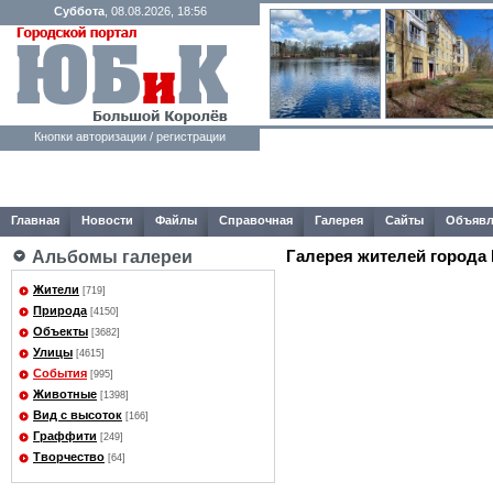
Суббота
, 08.08.2026, 18:56
Кнопки авторизации / регистрации
Главная
Новости
Файлы
Справочная
Галерея
Сайты
Объявл
Галерея жителей города
Альбомы галереи
Жители
[719]
Природа
[4150]
Объекты
[3682]
Улицы
[4615]
События
[995]
Животные
[1398]
Вид с высоток
[166]
Граффити
[249]
Творчество
[64]