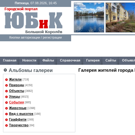
Пятница
, 07.08.2026, 16:45
Кнопки авторизации / регистрации
Главная
Новости
Файлы
Справочная
Галерея
Сайты
Объявл
Галерея жителей города
Альбомы галереи
Жители
[719]
Природа
[4150]
Объекты
[3682]
Улицы
[4615]
События
[995]
Животные
[1398]
Вид с высоток
[166]
Граффити
[249]
Творчество
[64]