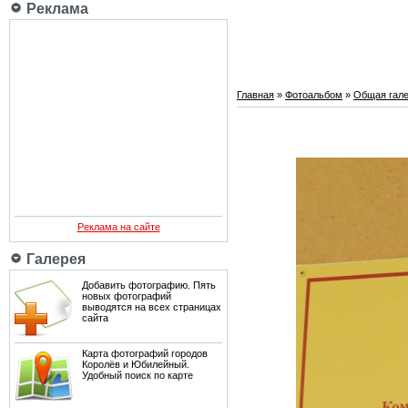
Реклама
Главная
»
Фотоальбом
»
Общая гале
Реклама на сайте
Галерея
Добавить фотографию. Пять
новых фотографий
выводятся на всех страницах
сайта
Карта фотографий городов
Королёв и Юбилейный.
Удобный поиск по карте