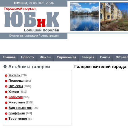
Пятница
, 07.08.2026, 20:36
Кнопки авторизации / регистрации
Главная
Новости
Файлы
Справочная
Галерея
Сайты
Объявл
Галерея жителей города
Альбомы галереи
Жители
[719]
Природа
[4150]
Объекты
[3682]
Улицы
[4615]
События
[995]
Животные
[1398]
Вид с высоток
[166]
Граффити
[249]
Творчество
[64]