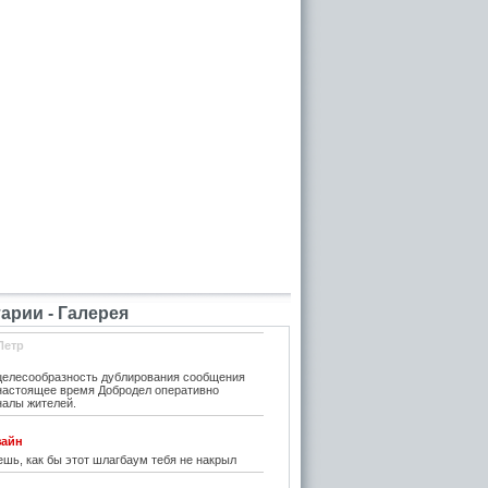
рии - Галерея
Петр
елесообразность дублирования сообщения
 настоящее время Добродел оперативно
налы жителей.
зайн
шь, как бы этот шлагбаум тебя не накрыл