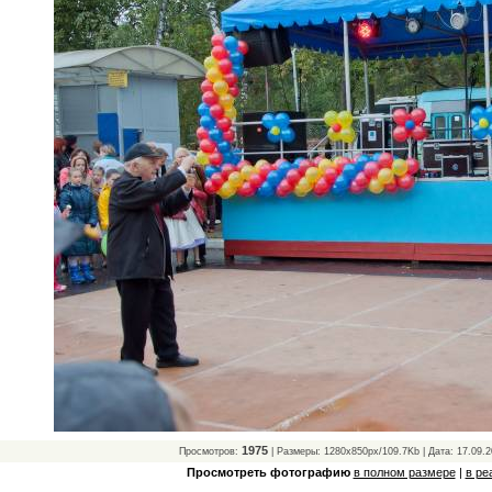
1975
Просмотров:
| Размеры: 1280x850px/109.7Kb | Дата: 17.09.2
Просмотреть фотографию
в полном размере
|
в ре