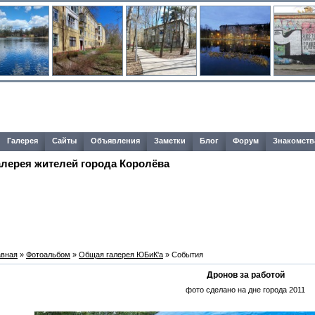
Галерея
Сайты
Объявления
Заметки
Блог
Форум
Знакомств
алерея жителей города Королёва
авная
»
Фотоальбом
»
Общая галерея ЮБиК'a
» События
Дронов за работой
фото сделано на дне города 2011