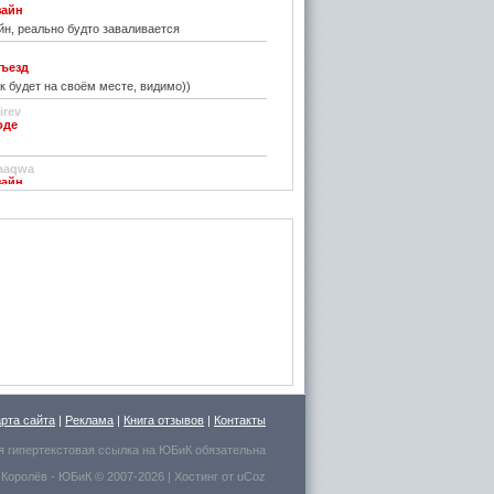
зайн
н, реально будто заваливается
ъезд
к будет на своём месте, видимо))
irev
оде
)
aaqwa
зайн
удивить...
н
зайн
ре... И чем старые классические не
inn
го на резиновой подложке.....только бы не из
 делали....
стве
ру фото показалось, что это гриб в листьях
арта сайта
|
Реклама
|
Книга отзывов
|
Контакты
есто для сна выбрал.
я гипертекстовая ссылка на
ЮБиК
обязательна
 Королёв
- ЮБиК © 2007-2026 |
Хостинг от
uCoz