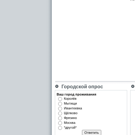
Городской опрос
Ваш город проживания
Королёв
Мытищи
Ивантеевка
Щёлково
Фрязино
Москва
*другой*