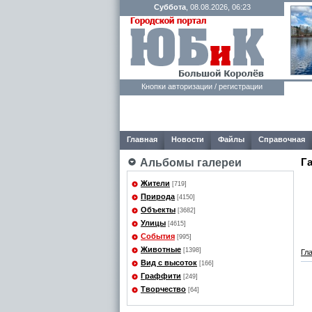
Суббота
, 08.08.2026, 06:23
Кнопки авторизации / регистрации
Главная
Новости
Файлы
Справочная
Г
Альбомы галереи
Жители
[719]
Природа
[4150]
Объекты
[3682]
Улицы
[4615]
События
[995]
Животные
[1398]
Гл
Вид с высоток
[166]
Граффити
[249]
Творчество
[64]