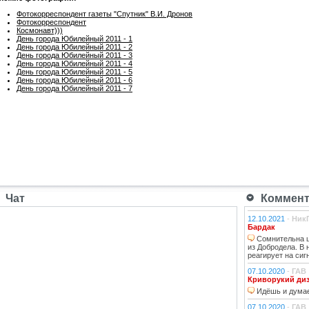
Фотокорреспондент газеты "Спутник" В.И. Дронов
Фотокорреспондент
Космонавт)))
День города Юбилейный 2011 - 1
День города Юбилейный 2011 - 2
День города Юбилейный 2011 - 3
День города Юбилейный 2011 - 4
День города Юбилейный 2011 - 5
День города Юбилейный 2011 - 6
День города Юбилейный 2011 - 7
Чат
Коммента
12.10.2021
-
Ник
Бардак
Сомнительна ц
из Добродела. В
реагирует на сиг
07.10.2020
-
ГАВ
Криворукий ди
Идёшь и думае
07.10.2020
-
ГАВ