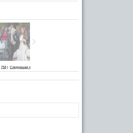
758
|
Следующая »