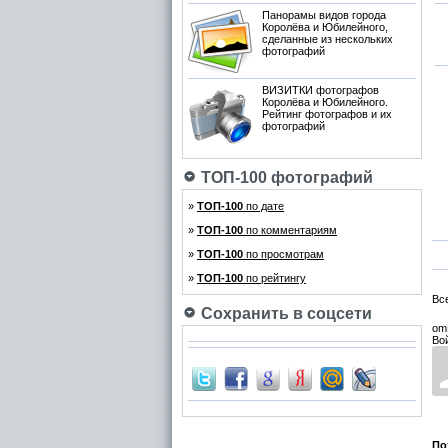
Панорамы видов города
Королёва и Юбилейного,
сделанные из нескольких
фотографий
ВИЗИТКИ фотографов
Королёва и Юбилейного.
Рейтинг фотографов и их
фотографий
ТОП-100 фотографий
»
ТОП-100
по дате
»
ТОП-100
по комментариям
»
ТОП-100
по просмотрам
»
ТОП-100
по рейтингу
Вс
Сохранить в соцсети
om
Во
По