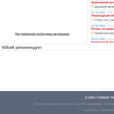
Криворукий ди
Дурацкий дизай
07.10.2020
-
ГАВ
Пешеходный об
Скоро этот зна
19.08.2020
-
shev
Релакс на прир
приватизатор)
Для добавления необходима авторизация
08.01.2020
-
aqw
Криворукий ди
Народ решили 
ЮБиК рекомендует
06.01.2020
-
Джи
Криворукий ди
Фонарь на фона
устраивали?!
29.10.2018
-
lexf
Забава
Пластиковый Ар
Поливинилхлорида
25.10.2018
-
l_yu
Клубочек на ли
По предпросмот
О сайте
|
Правила
|
К
Надо же, какое м
При использовании текстовой и другой информации активна
25.10.2018
-
l_yu
yubik.net.ru -
Большой
Краски осени