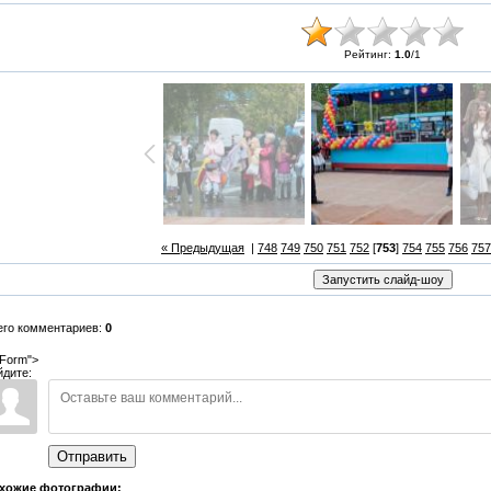
Рейтинг:
1.0
/
1
« Предыдущая
|
748
749
750
751
752
[
753
]
754
755
756
757
его комментариев:
0
Form">
йдите:
Отправить
хожие фотографии: