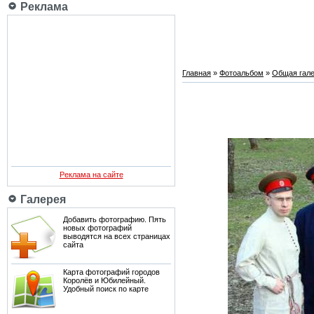
Реклама
Главная
»
Фотоальбом
»
Общая гале
Реклама на сайте
Галерея
Добавить фотографию. Пять
новых фотографий
выводятся на всех страницах
сайта
Карта фотографий городов
Королёв и Юбилейный.
Удобный поиск по карте