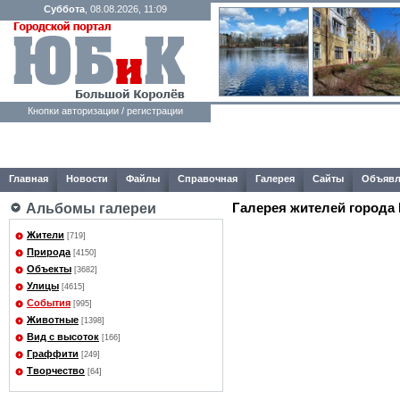
Суббота
, 08.08.2026, 11:09
Кнопки авторизации / регистрации
Главная
Новости
Файлы
Справочная
Галерея
Сайты
Объявл
Галерея жителей города
Альбомы галереи
Жители
[719]
Природа
[4150]
Объекты
[3682]
Улицы
[4615]
События
[995]
Животные
[1398]
Вид с высоток
[166]
Граффити
[249]
Творчество
[64]