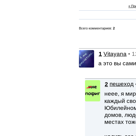
« П
Всего комментариев:
2
1
Vitayana
• 
а это вы сами
2
пешеход
неее, я ми
каждый сво
Юбилейном 
домов, люде
местах то