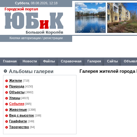
Суббота
, 08.08.2026, 12:18
Кнопки авторизации / регистрации
Главная
Новости
Файлы
Справочная
Галерея
Сайты
Объявл
Галерея жителей города
Альбомы галереи
Жители
[719]
Природа
[4150]
Объекты
[3682]
Улицы
[4615]
События
[995]
Животные
[1398]
Вид с высоток
[166]
Граффити
[249]
Творчество
[64]