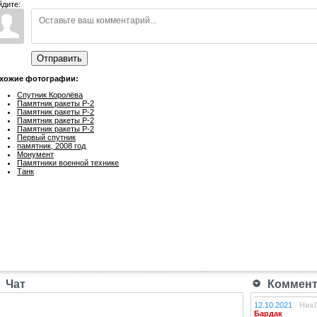
йдите:
Отправить
хожие фотографии:
Спутник Королёва
Памятник ракеты Р-2
Памятник ракеты Р-2
Памятник ракеты Р-2
Памятник ракеты Р-2
Первый спутник
памятник, 2008 год
Монумент
Памятники военной технике
Танк
Чат
Коммента
12.10.2021
-
Ник
Бардак