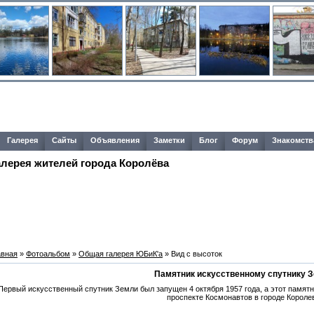
Галерея
Сайты
Объявления
Заметки
Блог
Форум
Знакомств
алерея жителей города Королёва
авная
»
Фотоальбом
»
Общая галерея ЮБиК'a
» Вид с высоток
Памятник искусственному спутнику 
Первый искусственный спутник Земли был запущен 4 октября 1957 года, а этот памятни
проспекте Космонавтов в городе Короле