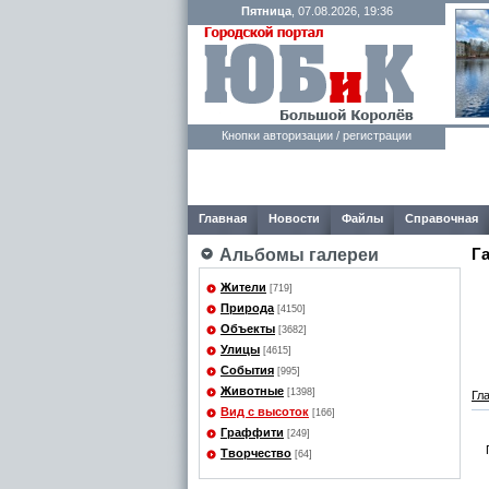
Пятница
, 07.08.2026, 19:36
Кнопки авторизации / регистрации
Главная
Новости
Файлы
Справочная
Г
Альбомы галереи
Жители
[719]
Природа
[4150]
Объекты
[3682]
Улицы
[4615]
События
[995]
Животные
[1398]
Гл
Вид с высоток
[166]
Граффити
[249]
Творчество
[64]