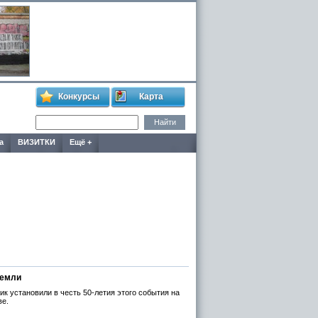
Конкурсы
Карта
а
ВИЗИТКИ
Ещё +
Земли
к установили в честь 50-летия этого события на
ве.