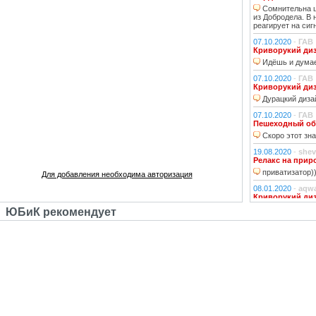
Сомнительна ц
из Добродела. В
реагирует на сиг
07.10.2020
-
ГАВ
Криворукий ди
Идёшь и думае
07.10.2020
-
ГАВ
Криворукий ди
Дурацкий дизай
07.10.2020
-
ГАВ
Пешеходный об
Скоро этот зна
19.08.2020
-
shev
Релакс на прир
приватизатор)
Для добавления необходима авторизация
08.01.2020
-
aqw
Криворукий ди
Народ решили 
ЮБиК рекомендует
06.01.2020
-
Джи
Криворукий ди
Фонарь на фона
устраивали?!
29.10.2018
-
lexf
Забава
Пластиковый Ар
Поливинилхлорида
25.10.2018
-
l_yu