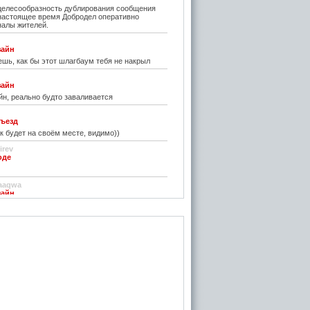
елесообразность дублирования сообщения
 настоящее время Добродел оперативно
налы жителей.
зайн
шь, как бы этот шлагбаум тебя не накрыл
зайн
н, реально будто заваливается
ъезд
к будет на своём месте, видимо))
irev
оде
)
aaqwa
зайн
удивить...
н
зайн
ре... И чем старые классические не
inn
го на резиновой подложке.....только бы не из
 делали....