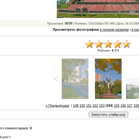
6039
Просмотров:
| Размеры: 733x1100px/787.4Kb | Дата: 04.10.200
Просмотреть фотографию
в полном размере
|
в ре
Рейтинг:
4.7
/
3
« Предыдущая
|
149
150
151
152
153
[
154
]
155
156
157
158
его комментариев:
0
Form">