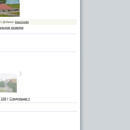
8 | Добавил:
klassmedia
альном размере
159
|
Следующая »