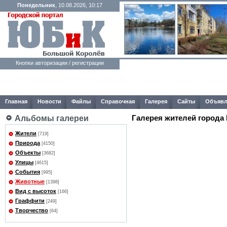
Понедельник
, 10.08.2026, 10:17
Кнопки авторизации / регистрации
Главная
Новости
Файлы
Справочная
Галерея
Сайты
Объявл
Галерея жителей города
Альбомы галереи
Жители
[719]
Природа
[4150]
Объекты
[3682]
Улицы
[4615]
События
[995]
Животные
[1398]
Вид с высоток
[166]
Граффити
[249]
Творчество
[64]