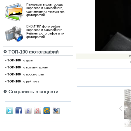
Панорамы видов города
Королёва и Юбилейного,
сделанные из нескольких
фотографий
ВИЗИТКИ фотографов
Королёва и Юбилейного.
Рейтинг фотографов и их
фотографий
ТОП-100 фотографий
П
»
ТОП-100
по дате
»
ТОП-100
по комментариям
»
ТОП-100
по просмотрам
»
ТОП-100
по рейтингу
Сохранить в соцсети