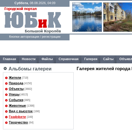
Суббота
, 08.08.2026, 04:09
Кнопки авторизации / регистрации
Главная
Новости
Файлы
Справочная
Галерея
Сайты
Объявл
Галерея жителей города
Альбомы галереи
Жители
[719]
Природа
[4150]
Объекты
[3682]
Улицы
[4615]
События
[995]
Животные
[1398]
Вид с высоток
[166]
Граффити
[249]
Творчество
[64]