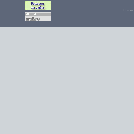
При ис