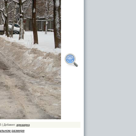
5 | Добавил:
aqwaaqwa
альном размере