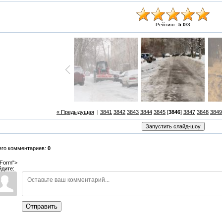
Рейтинг:
5.0
/
3
« Предыдущая
|
3841
3842
3843
3844
3845
[
3846
]
3847
3848
3849
его комментариев:
0
Form">
йдите:
Отправить