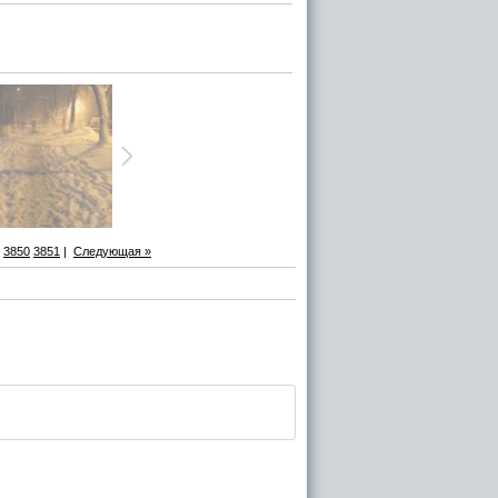
3850
3851
|
Следующая »