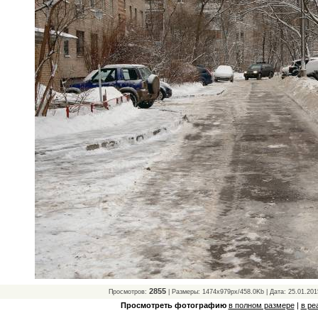
2855
Просмотров:
| Размеры: 1474x979px/458.0Kb | Дата: 25.01.201
Просмотреть фотографию
в полном размере
|
в ре