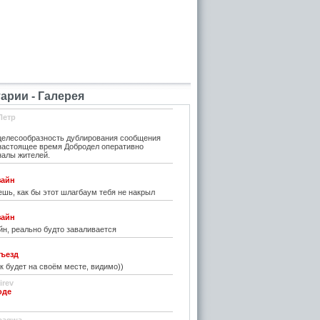
рии - Галерея
Петр
елесообразность дублирования сообщения
 настоящее время Добродел оперативно
налы жителей.
зайн
шь, как бы этот шлагбаум тебя не накрыл
зайн
н, реально будто заваливается
ъезд
к будет на своём месте, видимо))
irev
оде
)