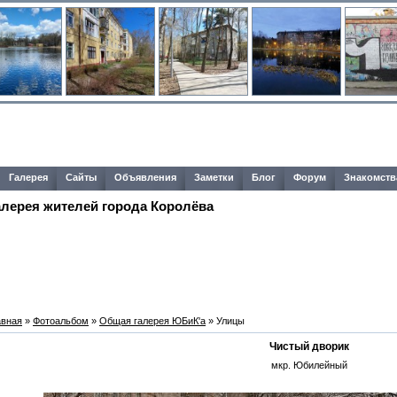
Галерея
Сайты
Объявления
Заметки
Блог
Форум
Знакомств
алерея жителей города Королёва
авная
»
Фотоальбом
»
Общая галерея ЮБиК'a
» Улицы
Чистый дворик
мкр. Юбилейный