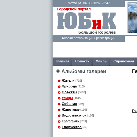
Четверг
, 06.08.2026, 23:47
Кнопки авторизации / регистрации
Главная
Новости
Файлы
Справочная
Г
Альбомы галереи
Жители
[719]
Природа
[4150]
Объекты
[3682]
Улицы
[4615]
События
[995]
Животные
[1398]
Гл
Вид с высоток
[166]
Граффити
[249]
Творчество
[64]