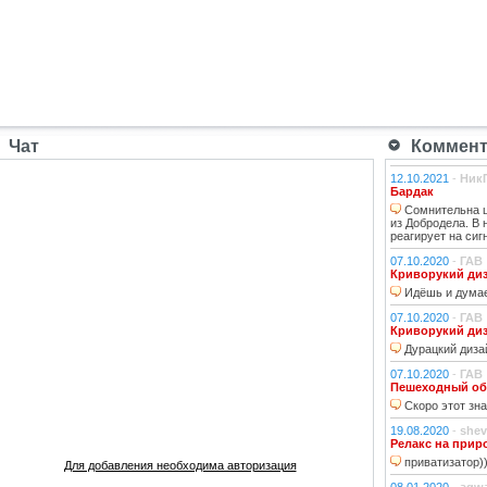
Чат
Коммента
12.10.2021
-
Ник
Бардак
Сомнительна ц
из Добродела. В
реагирует на сиг
07.10.2020
-
ГАВ
Криворукий ди
Идёшь и думае
07.10.2020
-
ГАВ
Криворукий ди
Дурацкий дизай
07.10.2020
-
ГАВ
Пешеходный об
Скоро этот зна
19.08.2020
-
shev
Релакс на прир
приватизатор)
Для добавления необходима авторизация