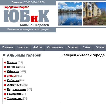
Пятница
, 07.08.2026, 15:50
Кнопки авторизации / регистрации
Главная
Новости
Файлы
Справочная
Галерея
Сайты
Объявл
Галерея жителей города
Альбомы галереи
Жители
[719]
Природа
[4150]
Объекты
[3682]
Улицы
[4615]
События
[995]
Животные
[1398]
Вид с высоток
[166]
Граффити
[249]
Творчество
[64]