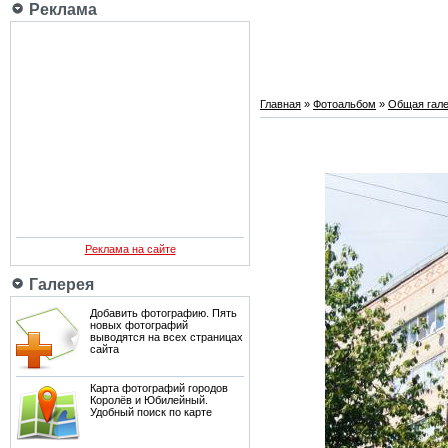
Реклама
Главная
»
Фотоальбом
»
Общая гале
Реклама на сайте
Галерея
Добавить фотографию. Пять
новых фотографий
выводятся на всех страницах
сайта
Карта фотографий городов
Королёв и Юбилейный.
Удобный поиск по карте