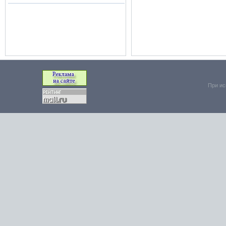
При ис