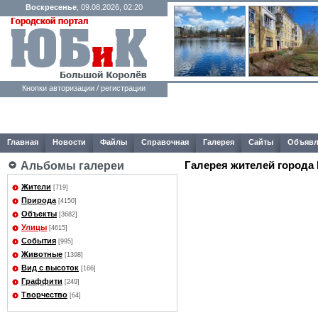
Воскресенье
, 09.08.2026, 02:20
Кнопки авторизации / регистрации
Главная
Новости
Файлы
Справочная
Галерея
Сайты
Объявл
Галерея жителей города
Альбомы галереи
Жители
[719]
Природа
[4150]
Объекты
[3682]
Улицы
[4615]
События
[995]
Животные
[1398]
Вид с высоток
[166]
Граффити
[249]
Творчество
[64]