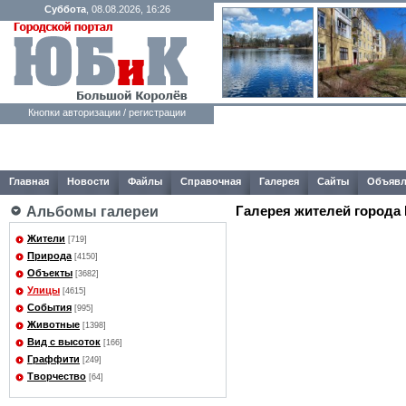
Суббота
, 08.08.2026, 16:26
Кнопки авторизации / регистрации
Главная
Новости
Файлы
Справочная
Галерея
Сайты
Объявл
Галерея жителей города
Альбомы галереи
Жители
[719]
Природа
[4150]
Объекты
[3682]
Улицы
[4615]
События
[995]
Животные
[1398]
Вид с высоток
[166]
Граффити
[249]
Творчество
[64]