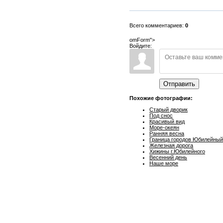
Всего комментариев:
0
omForm">
Войдите:
Отправить
Похожие фотографии:
Старый дворик
Под снос
Красивый вид
Море-океян
Ранняя весна
Граница городов Юбилейный
Железная дорога
Хижины г.Юбилейного
Весенний день
Наше море