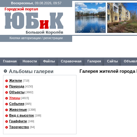
Воскресенье
, 09.08.2026, 09:57
Кнопки авторизации / регистрации
Главная
Новости
Файлы
Справочная
Галерея
Сайты
Объявл
Галерея жителей города
Альбомы галереи
Жители
[719]
Природа
[4150]
Объекты
[3682]
Улицы
[4615]
События
[995]
Животные
[1398]
Вид с высоток
[166]
Граффити
[249]
Творчество
[64]