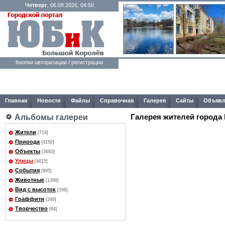
Четверг
, 06.08.2026, 04:50
Кнопки авторизации / регистрации
Главная
Новости
Файлы
Справочная
Галерея
Сайты
Объявл
Галерея жителей города
Альбомы галереи
Жители
[719]
Природа
[4150]
Объекты
[3682]
Улицы
[4615]
События
[995]
Животные
[1398]
Вид с высоток
[166]
Граффити
[249]
Творчество
[64]