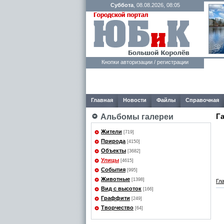
Суббота
, 08.08.2026, 08:05
Кнопки авторизации / регистрации
Главная
Новости
Файлы
Справочная
Г
Альбомы галереи
Жители
[719]
Природа
[4150]
Объекты
[3682]
Улицы
[4615]
События
[995]
Животные
[1398]
Гл
Вид с высоток
[166]
Граффити
[249]
Творчество
[64]