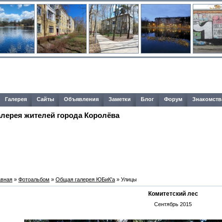
Галерея
Сайты
Объявления
Заметки
Блог
Форум
Знакомств
алерея жителей города Королёва
авная
»
Фотоальбом
»
Общая галерея ЮБиК'a
» Улицы
Комитетский лес
Сентябрь 2015