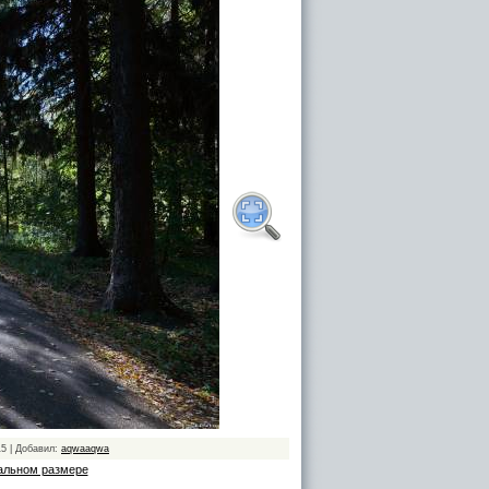
15 | Добавил:
aqwaaqwa
альном размере