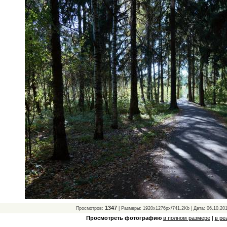
1347
Просмотров:
| Размеры: 1920x1276px/741.2Kb | Дата: 06.10.20
Просмотреть фотографию
в полном размере
|
в ре