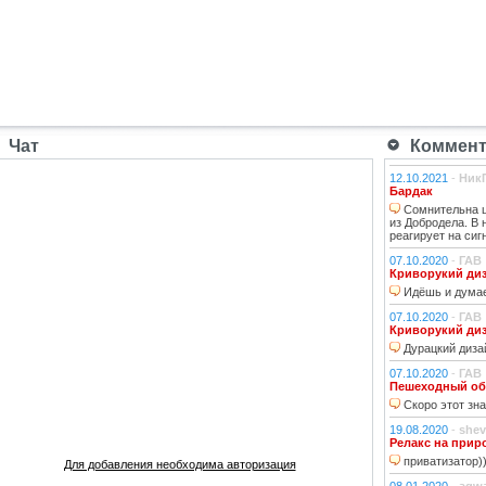
Чат
Коммента
12.10.2021
-
Ник
Бардак
Сомнительна ц
из Добродела. В
реагирует на сиг
07.10.2020
-
ГАВ
Криворукий ди
Идёшь и думае
07.10.2020
-
ГАВ
Криворукий ди
Дурацкий дизай
07.10.2020
-
ГАВ
Пешеходный об
Скоро этот зна
19.08.2020
-
shev
Релакс на прир
приватизатор)
Для добавления необходима авторизация