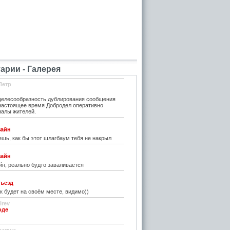
рии - Галерея
Петр
елесообразность дублирования сообщения
 настоящее время Добродел оперативно
налы жителей.
зайн
шь, как бы этот шлагбаум тебя не накрыл
зайн
н, реально будто заваливается
ъезд
к будет на своём месте, видимо))
irev
оде
)