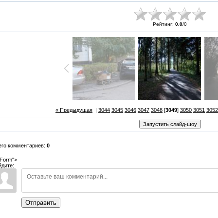
Рейтинг:
0.0
/
0
« Предыдущая
|
3044
3045
3046
3047
3048
[
3049
]
3050
3051
3052
его комментариев:
0
Form">
йдите:
Отправить