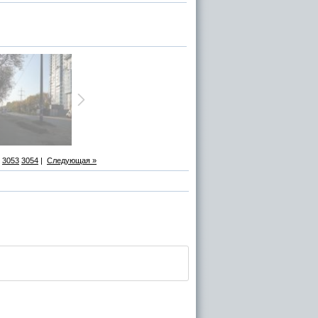
3053
3054
|
Следующая »