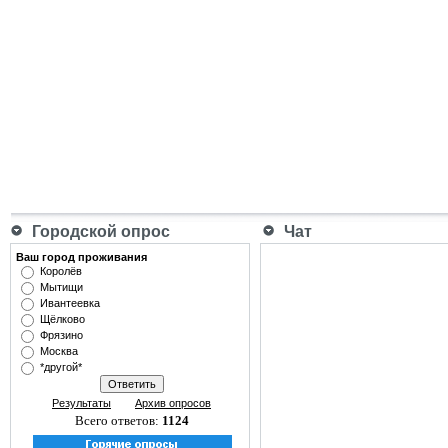
Городской опрос
Чат
Ваш город проживания
Королёв
Мытищи
Ивантеевка
Щёлково
Фрязино
Москва
*другой*
Результаты
Архив опросов
Всего ответов:
1124