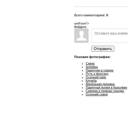
Всего комментариев:
0
omForm">
Войдите:
Отправить
Похожие фотографии:
Сквер
Аллейка
Памятник в сквере
Путь к фонтану
Осенний парк
Клумба
Маленькая дорожка
Памятная Аллея в Королёве
Скверик в первом городке
Осенний сквер