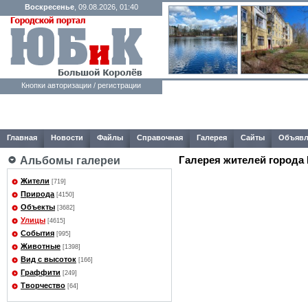
Воскресенье
, 09.08.2026, 01:40
Кнопки авторизации / регистрации
Главная
Новости
Файлы
Справочная
Галерея
Сайты
Объявл
Галерея жителей города
Альбомы галереи
Жители
[719]
Природа
[4150]
Объекты
[3682]
Улицы
[4615]
События
[995]
Животные
[1398]
Вид с высоток
[166]
Граффити
[249]
Творчество
[64]