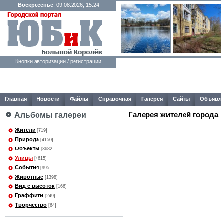
Воскресенье
, 09.08.2026, 15:24
Кнопки авторизации / регистрации
Главная
Новости
Файлы
Справочная
Галерея
Сайты
Объявл
Галерея жителей города
Альбомы галереи
Жители
[719]
Природа
[4150]
Объекты
[3682]
Улицы
[4615]
События
[995]
Животные
[1398]
Вид с высоток
[166]
Граффити
[249]
Творчество
[64]