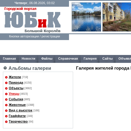
Четверг
, 06.08.2026, 03:02
Кнопки авторизации / регистрации
Главная
Новости
Файлы
Справочная
Галерея
Сайты
Объявл
Галерея жителей города
Альбомы галереи
Жители
[719]
Природа
[4150]
Объекты
[3682]
Улицы
[4615]
События
[995]
Животные
[1398]
Вид с высоток
[166]
Граффити
[249]
Творчество
[64]