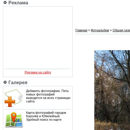
Реклама
Главная
»
Фотоальбом
»
Общая гале
Реклама на сайте
Галерея
Добавить фотографию. Пять
новых фотографий
выводятся на всех страницах
сайта
Карта фотографий городов
Королёв и Юбилейный.
Удобный поиск по карте