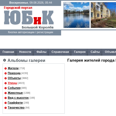
Воскресенье
, 09.08.2026, 05:44
Кнопки авторизации / регистрации
Главная
Новости
Файлы
Справочная
Галерея
Сайты
Объявл
Галерея жителей города
Альбомы галереи
Жители
[719]
Природа
[4150]
Объекты
[3682]
Улицы
[4615]
События
[995]
Животные
[1398]
Вид с высоток
[166]
Граффити
[249]
Творчество
[64]