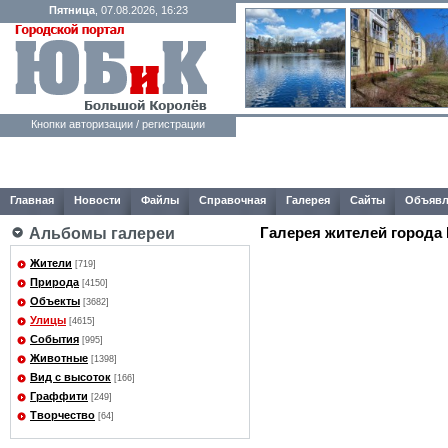
Пятница
, 07.08.2026, 16:23
Кнопки авторизации / регистрации
Главная
Новости
Файлы
Справочная
Галерея
Сайты
Объявл
Галерея жителей города
Альбомы галереи
Жители
[719]
Природа
[4150]
Объекты
[3682]
Улицы
[4615]
События
[995]
Животные
[1398]
Вид с высоток
[166]
Граффити
[249]
Творчество
[64]