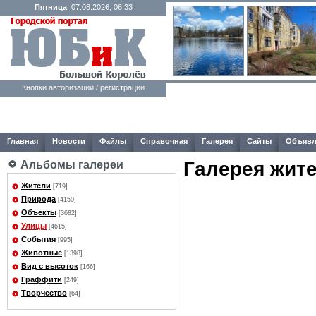
Пятница
, 07.08.2026, 06:33
Кнопки авторизации / регистрации
Главная
Новости
Файлы
Справочная
Галерея
Сайты
Объявл
Галерея жит
Альбомы галереи
Жители
[719]
Природа
[4150]
Объекты
[3682]
Улицы
[4615]
События
[995]
Животные
[1398]
Вид с высоток
[166]
Граффити
[249]
Творчество
[64]