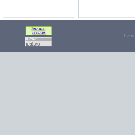
При ис