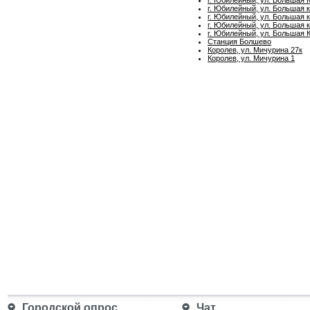
г. Юбилейный, ул. Большая 
г. Юбилейный, ул. Большая 
г. Юбилейный, ул. Большая к
г. Юбилейный, ул. Большая 
Станция Болшево
Королев, ул. Мичурина 27к
Королев, ул. Мичурина 1
Городской опрос
Чат