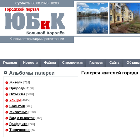
Суббота
, 08.08.2026, 18:03
Кнопки авторизации / регистрации
Главная
Новости
Файлы
Справочная
Галерея
Сайты
Объявл
Галерея жителей города
Альбомы галереи
Жители
[719]
Природа
[4150]
Объекты
[3682]
Улицы
[4615]
События
[995]
Животные
[1398]
Вид с высоток
[166]
Граффити
[249]
Творчество
[64]