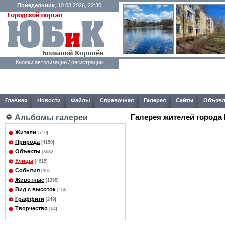
Понедельник
, 10.08.2026, 22:30
Кнопки авторизации / регистрации
Главная
Новости
Файлы
Справочная
Галерея
Сайты
Объявл
Галерея жителей города
Альбомы галереи
Жители
[719]
Природа
[4150]
Объекты
[3682]
Улицы
[4615]
События
[995]
Животные
[1398]
Вид с высоток
[166]
Граффити
[249]
Творчество
[64]