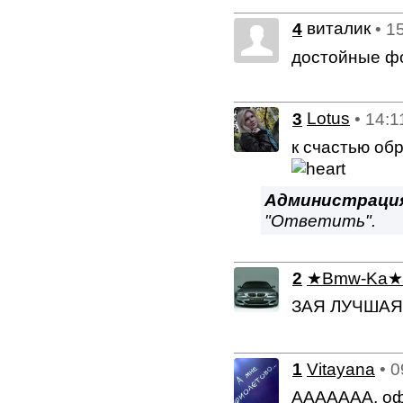
виталик
4
• 1
достойные фо
3
Lotus
• 14:1
к счастью обр
Администраци
"Ответить".
2
★Bmw-Ka★
ЗАЯ ЛУЧША
1
Vitayana
• 
ААААААА, офи