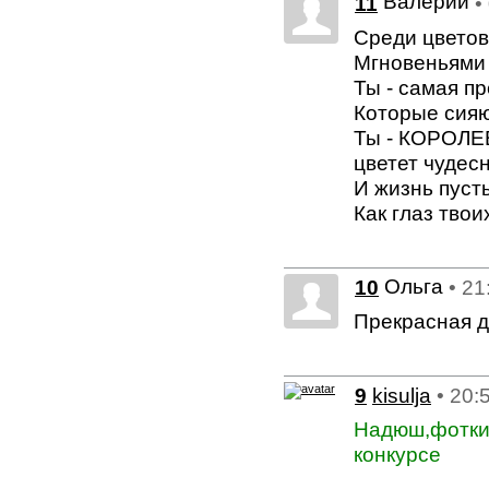
Валерий
11
•
Среди цветов
Мгновеньями
Ты - самая пр
Которые сияю
Ты - КОРОЛЕВ
цветет чудес
И жизнь пусть
Как глаз твои
Ольга
10
• 21
Прекрасная д
9
kisulja
• 20:
Надюш,фотки 
конкурсе