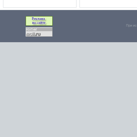
При ис