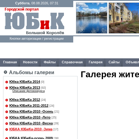
Суббота
, 08.08.2026, 07:31
Кнопки авторизации / регистрации
Главная
Новости
Файлы
Справочная
Галерея
Сайты
Объявл
Галерея жит
Альбомы галереи
Юбка ЮБиКа 2014
[0]
Юбка ЮБиКа 2013
[92]
Описание фотоконкурса
Юбка ЮБиКа 2012
[24]
Юбка ЮБиКа 2011-2012
[24]
Юбка ЮБиКа-2010 -Осень
[21]
Юбка ЮБиКа-2010 -Лето
[25]
Юбка ЮБиКа-2010 -Весна
[29]
ЮБКА ЮБиКа-2010 -Зима
[17]
ЮБКА ЮБиКа-осень 2009
[38]