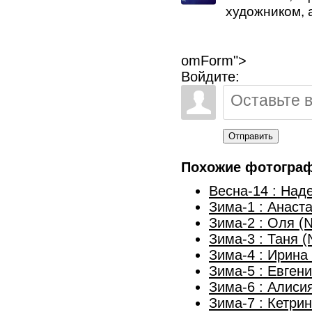
художником, 
omForm">
Войдите:
Отправить
Похожие фотогра
Весна-14 : Над
Зима-1 : Анаст
Зима-2 : Оля (
Зима-3 : Таня 
Зима-4 : Ирина
Зима-5 : Евген
Зима-6 : Алиси
Зима-7 : Кетри