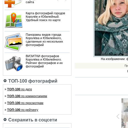
сайта
Карта фотографий городов
Королёв и Юбилейный.
Удобный поиск по карте
Панорамы видов города
Королёва и Юбилейного,
сделанные из нескольких
фотографий
ВИЗИТКИ фотографов
На изображении:
ф
Королёва и Юбилейного.
Рейтинг фотографов и их
Пр
фотографий
ТОП-100 фотографий
»
ТОП-100
по дате
»
ТОП-100
по комментариям
»
ТОП-100
по просмотрам
»
ТОП-100
по рейтингу
Сохранить в соцсети