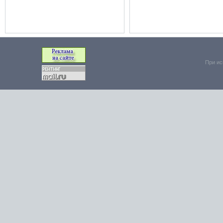
При ис