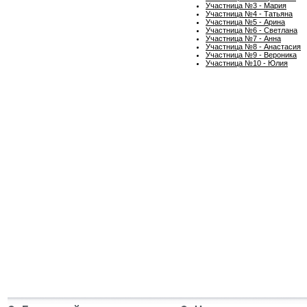
Участница №3 - Мария
Участница №4 - Татьяна
Участница №5 - Арина
Участница №6 - Светлана
Участница №7 - Анна
Участница №8 - Анастасия
Участница №9 - Вероника
Участница №10 - Юлия