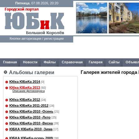
Пятница
, 07.08.2026, 20:20
Кнопки авторизации / регистрации
Главная
Новости
Файлы
Справочная
Галерея
Сайты
Объявл
Галерея жителей города
Альбомы галереи
Юбка ЮБиКа 2014
[0]
Юбка ЮБиКа 2013
[92]
Описание фотоконкурса
Юбка ЮБиКа 2012
[24]
Юбка ЮБиКа 2011-2012
[24]
Юбка ЮБиКа-2010 -Осень
[21]
Юбка ЮБиКа-2010 -Лето
[25]
Юбка ЮБиКа-2010 -Весна
[29]
ЮБКА ЮБиКа-2010 -Зима
[17]
ЮБКА ЮБиКа-осень 2009
[38]