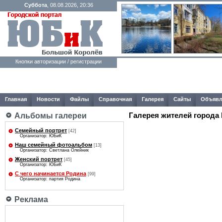
Суббота
, 08.08.2026, 20:36
Кнопки авторизации / регистрации
Главная
Новости
Файлы
Справочная
Галерея
Сайты
Объявл
Галерея жителей города
Альбомы галереи
Семейный портрет
[42]
Организатор: ЮБиК
Наш семейный фотоальбом
[13]
Организатор: Светлана Олейник
Женский портрет
[45]
Организатор: ЮБиК
С чего начинается Родина
[99]
Организатор: партия Родина
Реклама