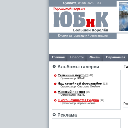
Суббота
, 08.08.2026, 10:41
Кнопки авторизации / регистрации
Главная
Новости
Файлы
Справочная
Г
Альбомы галереи
Семейный портрет
[42]
Организатор: ЮБиК
Наш семейный фотоальбом
[13]
Организатор: Светлана Олейник
Женский портрет
[45]
Организатор: ЮБиК
С чего начинается Родина
[99]
Организатор: партия Родина
Гл
Реклама