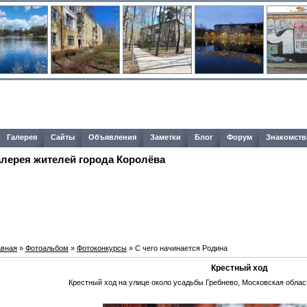
Галерея
Сайты
Объявления
Заметки
Блог
Форум
Знакомств
алерея жителей города Королёва
авная
»
Фотоальбом
»
Фотоконкурсы
» С чего начинается Родина
Крестный ход
Крестный ход на улице около усадьбы Гребнево, Московская облас