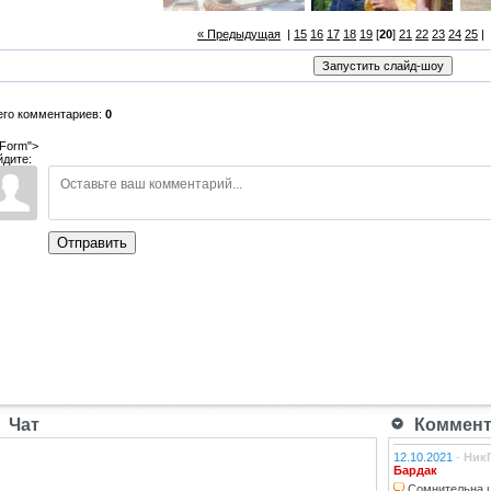
« Предыдущая
|
15
16
17
18
19
[
20
]
21
22
23
24
25
|
его комментариев:
0
Form">
йдите:
Отправить
Чат
Коммента
12.10.2021
-
Ник
Бардак
Сомнительна ц