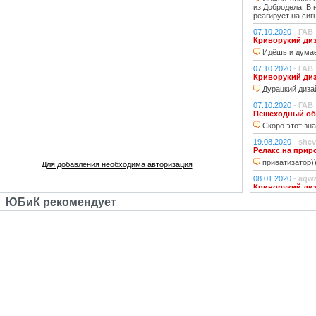
из Добродела. В
реагирует на сиг
07.10.2020
-
ГАВ
Криворукий ди
Идёшь и думае
07.10.2020
-
ГАВ
Криворукий ди
Дурацкий дизай
07.10.2020
-
ГАВ
Пешеходный об
Скоро этот зна
19.08.2020
-
shev
Релакс на прир
приватизатор)
Для добавления необходима авторизация
08.01.2020
-
aqw
Криворукий ди
Народ решили 
ЮБиК рекомендует
06.01.2020
-
Джи
Криворукий ди
Фонарь на фона
устраивали?!
29.10.2018
-
lexf
Забава
Пластиковый Ар
Поливинилхлорида
25.10.2018
-
l_yu
Клубочек на ли