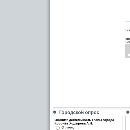
Вс
om
Во
Городской опрос
Оцените деятельность Главы города
Королёв Ходырева А.Н.
Отлично