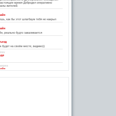
 настоящее время Добродел оперативно
налы жителей.
зайн
шь, как бы этот шлагбаум тебя не накрыл
зайн
н, реально будто заваливается
ъезд
к будет на своём месте, видимо))
irev
оде
)
aaqwa
зайн
удивить...
н
зайн
ре... И чем старые классические не
inn
го на резиновой подложке.....только бы не из
 делали....
стве