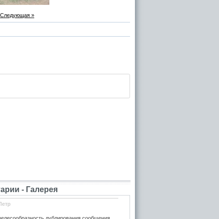
Следующая »
рии - Галерея
Петр
елесообразность дублирования сообщения