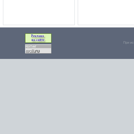
При ис