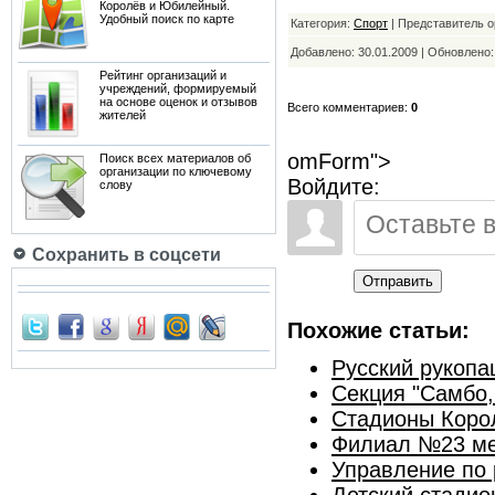
Королёв и Юбилейный.
Удобный поиск по карте
Категория:
Спорт
| Представитель о
Добавлено: 30.01.2009 | Обновлено
Рейтинг организаций и
учреждений, формируемый
на основе оценок и отзывов
Всего комментариев:
0
жителей
omForm">
Поиск всех материалов об
организации по ключевому
Войдите:
слову
Сохранить в соцсети
Отправить
Похожие статьи:
Русский рукопа
Секция "Самбо,
Стадионы Коро
Филиал №23 ме
Управление по 
Детский стадио