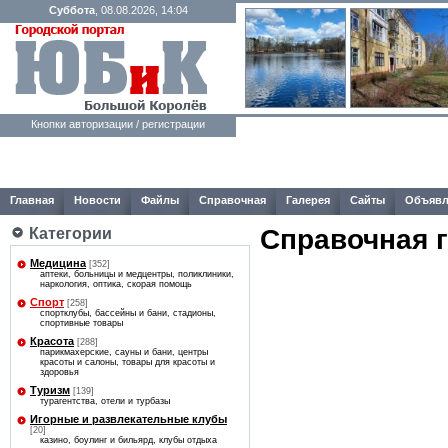
Суббота
, 08.08.2026, 14:04
Кнопки авторизации / регистрации
Главная
Новости
Файлы
Справочная
Галерея
Сайты
Объявл
Справочная 
Категории
Медицина
[352]
аптеки, больницы и медцентры, поликлиники,
наркология, оптика, скорая помощь
Спорт
[258]
спортклубы, бассейны и бани, стадионы,
спортивные товары
Красота
[288]
парикмахерские, сауны и бани, центры
красоты и салоны, товары для красоты и
здоровья
Туризм
[139]
турагентства, отели и турбазы
Игорные и развлекательные клубы
[20]
казино, боулинг и бильярд, клубы отдыха