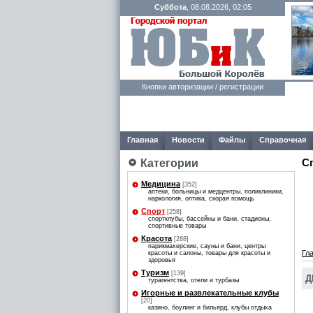
Суббота
, 08.08.2026, 02:05
Кнопки авторизации / регистрации
Главная
Новости
Файлы
Справочная
С
Категории
Медицина
[352]
аптеки, больницы и медцентры, поликлиники,
наркология, оптика, скорая помощь
Спорт
[258]
спортклубы, бассейны и бани, стадионы,
спортивные товары
Красота
[288]
парикмахерские, сауны и бани, центры
Гл
красоты и салоны, товары для красоты и
здоровья
Туризм
[139]
Д
турагентства, отели и турбазы
Игорные и развлекательные клубы
[20]
казино, боулинг и бильярд, клубы отдыха