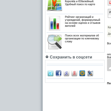
Королёв и Юбилейный.
Удобный поиск по карте
И
Рейтинг организаций и
учреждений, формируемый
на основе оценок и отзывов
жителей
Ка
До
Поиск всех материалов об
организации по ключевому
слову
Вс
om
Сохранить в соцсети
Во
По