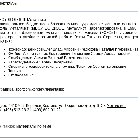
портклубы
БОУ ДО ДЮСШ Металлист
униципальное бюджетное образовательное учреждение дополнительного 
кола
Металлист
(МБОУ ДО ДЮСШ Металлист) зарегистрирована в 1998.
омитета
по физической культуре, спорту и туризму (КФКСиТ). Директор
иректора по учебно-спортивной работе Гожая Татьяна Сергеевна, инстру
нятия:
Тхэквондо
: Денисов Олег Владимирович, Федюкова Наталья Игоревна, (з
Футбол: Аверин Денис Дмитриевич, Гладышев Сергей Александрович
Самбо-дзюдо: Акимов Валерий Валентинович
Каратэ: Демёхин Сергей Валерьевич
Спортивно-оздоровительные группы: Жаринов Сергей Евгеньевич
Теннис
Скалолазание
траница:
sportcom.korolev.ru/mettallist
рес: 141076, г. Королёв, Костино, ул. Орджоникидзе, д. 6, СК
Металлист
л: (495) 513-28-21, (498) 602-91-22
. также:
материалы по теме