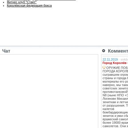
Фитнес клуб "Старт"
Королёвская федерация бокса
Чат
Коммента
22.11.2019
-
svkb
Город Королёв 
ОРУЖИЕ ПОБ
ГОРОДА КОРОЛЕВ
сыгравшем огро
страны и города 
материалы его ра
наверно, мы такм
советских зенит
противотанковой
N8 (ныне НПО «
Логинове Михаил
зениткам и летч
от разрушения. 
налетов
бомбардировщико
зениток и ими сб
вражеский самоле
более 19000 вра
самолетов. Они 