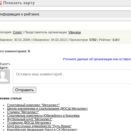
Показать
карту
нформация о рейтинге:
тегория:
Спорт
| Представитель организации:
Vitayana
бавлено: 30.01.2009 | Обновлено:
04.02.2013 | Просмотров:
5782
|
Рейтинг:
0.0
/
0
его комментариев:
0
Уточните данные об организации или оставьт
Form">
йдите:
Отправить
хожие статьи:
Спортивный комплекс "Металлист"
Школа альпинизма и скалолазания ДЮСШ Металлист
Стадион "Металлист"
Спортивные комплексы Юбилейного и Королёва
Футбольный клуб "Металлист"
Тхэквондо ДЮСШ Металлист
Клуб восточных единоборств "Путь Воина"
Королёвская федерация бокса в СК Металлист