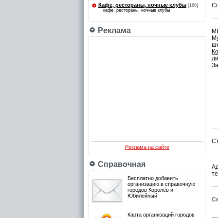
Кафе, рестораны, ночные клубы
С
[160]
кафе, рестораны, ночные клубы
Реклама
М
М
ш
К
д
За
С
Реклама на сайте
Справочная
Ад
те
Бесплатно добавить
организацию в справочную
городов Королёв и
Юбилейный
См
Карта организаций городов