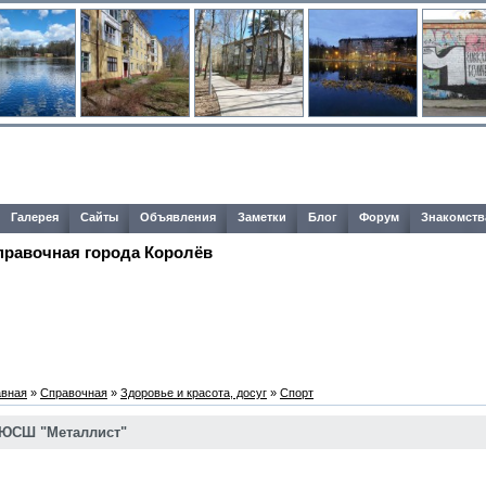
Галерея
Сайты
Объявления
Заметки
Блог
Форум
Знакомств
правочная города Королёв
авная
»
Справочная
»
Здоровье и красота, досуг
»
Спорт
ЮСШ "Металлист"