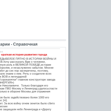
рии - Справочная
ox
- краткая история развития города
ЕДЫБЕЛОЕ ПЯТНО В ИСТОРИИ ВОЙНЫ И
.Хочу рассказать Вам о человеке,
мную роль в ВЕЛИКОЙ ПОБЕДЕ,истории
Королев, и незаслуженно забытом. Многие
бот до сих пор засекречены, поэтому,
ало знаем о нем. Речь о создателе всех
ок ВОВ и легендарной
"сорокапятки" главном конструкторе завода
ЭНЕРГИЯ»)
е Николаевиче. Только благодаря его
икам ПВО Москву и Ленинград удалосьспасти
Только в обороне Москвы для отражения
в было задействовано более 1000 его
ит 241
т. За всю войну огнем зениток было сбито
жеских
же защищали небо Ленинграда и «Дорогу