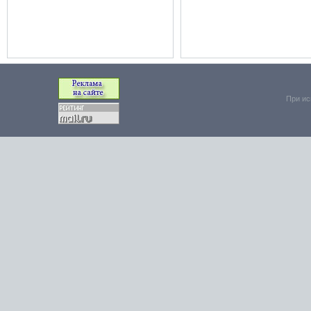
При ис