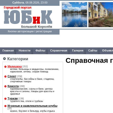
Суббота
, 08.08.2026, 23:00
Кнопки авторизации / регистрации
Главная
Новости
Файлы
Справочная
Галерея
Сайты
Объявл
Справочная 
Категории
Медицина
[352]
аптеки, больницы и медцентры, поликлиники,
наркология, оптика, скорая помощь
Спорт
[258]
спортклубы, бассейны и бани, стадионы,
спортивные товары
Красота
[288]
парикмахерские, сауны и бани, центры
красоты и салоны, товары для красоты и
здоровья
Туризм
[139]
турагентства, отели и турбазы
Игорные и развлекательные клубы
[20]
казино, боулинг и бильярд, клубы отдыха