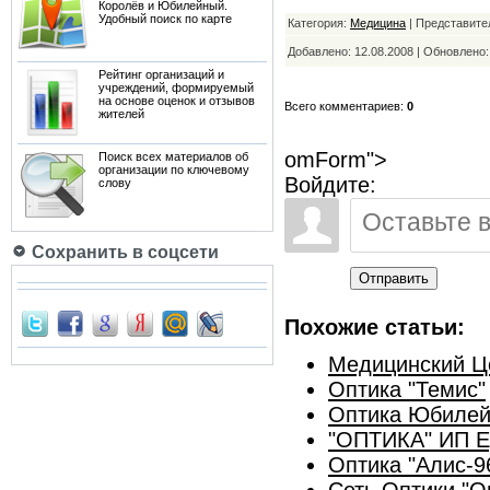
Королёв и Юбилейный.
Удобный поиск по карте
Категория:
Медицина
| Представите
Добавлено: 12.08.2008 | Обновлено
Рейтинг организаций и
учреждений, формируемый
на основе оценок и отзывов
Всего комментариев:
0
жителей
omForm">
Поиск всех материалов об
организации по ключевому
Войдите:
слову
Сохранить в соцсети
Отправить
Похожие статьи:
Медицинский Це
Оптика "Темис"
Оптика Юбилей
"ОПТИКА" ИП Е
Оптика "Алис-9
Сеть Оптики "О