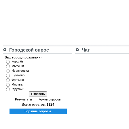
Городской опрос
Чат
Ваш город проживания
Королёв
Мытищи
Ивантеевка
Щёлково
Фрязино
Москва
*другой*
Результаты
Архив опросов
Всего ответов:
1124