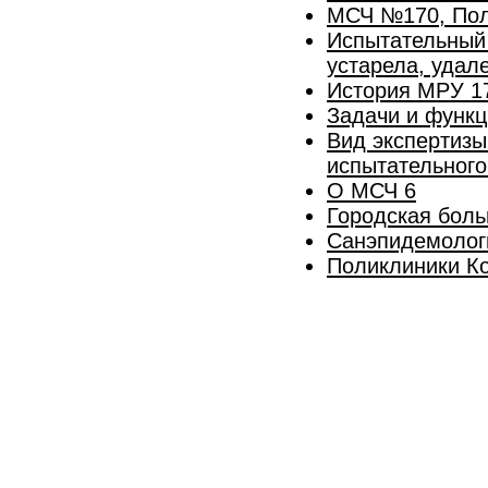
МСЧ №170, По
Испытательный
устарела, удал
История МРУ 17
Задачи и функ
Вид экспертизы
испытательног
О МСЧ 6
Городская боль
Санэпидемолог
Поликлиники К