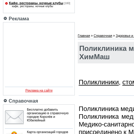
Кафе, рестораны, ночные клубы
[160]
кафе, рестораны, ночные клубы
Реклама
Главная
»
Справочная
»
Здоровье и 
Поликлиника м
ХимМаш
Поликлиники
,
сто
Реклама на сайте
Справочная
Поликлиника мед
Бесплатно добавить
организацию в справочную
Поликлиника мед
городов Королёв и
Юбилейный
Медико-санитарн
присоединено к
М
Карта организаций городов