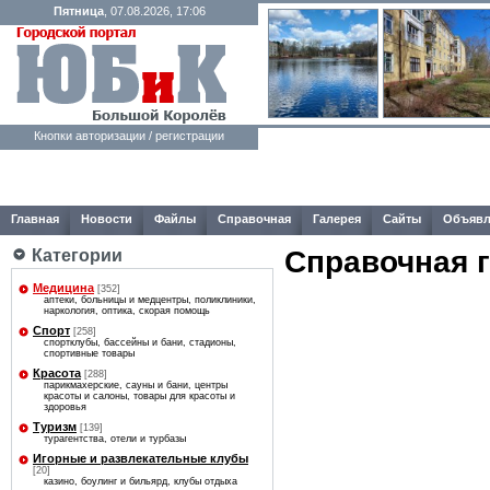
Пятница
, 07.08.2026, 17:06
Кнопки авторизации / регистрации
Главная
Новости
Файлы
Справочная
Галерея
Сайты
Объявл
Справочная 
Категории
Медицина
[352]
аптеки, больницы и медцентры, поликлиники,
наркология, оптика, скорая помощь
Спорт
[258]
спортклубы, бассейны и бани, стадионы,
спортивные товары
Красота
[288]
парикмахерские, сауны и бани, центры
красоты и салоны, товары для красоты и
здоровья
Туризм
[139]
турагентства, отели и турбазы
Игорные и развлекательные клубы
[20]
казино, боулинг и бильярд, клубы отдыха