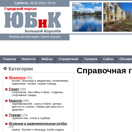
Суббота
, 08.08.2026, 00:10
Кнопки авторизации / регистрации
Главная
Новости
Файлы
Справочная
Галерея
Сайты
Объявл
Справочная 
Категории
Медицина
[352]
аптеки, больницы и медцентры, поликлиники,
наркология, оптика, скорая помощь
Спорт
[258]
спортклубы, бассейны и бани, стадионы,
спортивные товары
Красота
[288]
парикмахерские, сауны и бани, центры
красоты и салоны, товары для красоты и
здоровья
Туризм
[139]
турагентства, отели и турбазы
Игорные и развлекательные клубы
[20]
казино, боулинг и бильярд, клубы отдыха