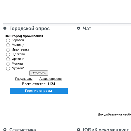
Городской опрос
Чат
Ваш город проживания
Королёв
Мытищи
Ивантеевка
Щёлково
Фрязино
Москва
*другой*
Результаты
Архив опросов
Всего ответов:
1124
Для добавления необ
Статистика
ЮБиК рекомендует