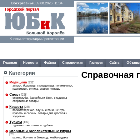
Воскресенье
, 09.08.2026, 11:34
Кнопки авторизации / регистрации
Главная
Новости
Файлы
Справочная
Галерея
Сайты
Объявл
Справочная 
Категории
Медицина
[352]
аптеки, больницы и медцентры, поликлиники,
наркология, оптика, скорая помощь
Спорт
[258]
спортклубы, бассейны и бани, стадионы,
спортивные товары
Красота
[288]
парикмахерские, сауны и бани, центры
красоты и салоны, товары для красоты и
здоровья
Туризм
[139]
турагентства, отели и турбазы
Игорные и развлекательные клубы
[20]
казино, боулинг и бильярд, клубы отдыха