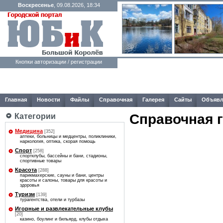
Воскресенье
, 09.08.2026, 18:34
Кнопки авторизации / регистрации
Главная
Новости
Файлы
Справочная
Галерея
Сайты
Объявл
Справочная 
Категории
Медицина
[352]
аптеки, больницы и медцентры, поликлиники,
наркология, оптика, скорая помощь
Спорт
[258]
спортклубы, бассейны и бани, стадионы,
спортивные товары
Красота
[288]
парикмахерские, сауны и бани, центры
красоты и салоны, товары для красоты и
здоровья
Туризм
[139]
турагентства, отели и турбазы
Игорные и развлекательные клубы
[20]
казино, боулинг и бильярд, клубы отдыха