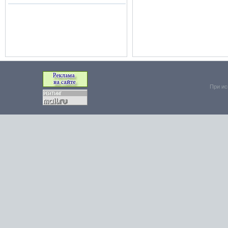
При ис